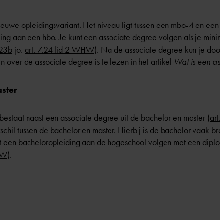
ieuwe opleidingsvariant. Het niveau ligt tussen een mbo-4 en een
ding aan een hbo. Je kunt een associate degree volgen als je min
.23b
jo.
art. 7.24 lid 2 WHW
). Na de associate degree kun je do
 over de associate degree is te lezen in het artikel
Wat is een a
ster
estaat naast een associate degree uit de bachelor en master (
ar
rschil tussen de bachelor en master. Hierbij is de bachelor vaak 
unt een bacheloropleiding aan de hogeschool volgen met een dip
WHW
).