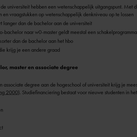
de universiteit hebben een wetenschappelijk uitgangspunt. Met d
n en vraagstukken op wetenschappelijk denkniveau op te lossen
t langer dan de bachelor aan de universiteit
o-bachelor naar w0-master geldt meestal een schakelprogramma
korter dan de bachelor aan het hbo
die krijg je een andere graad
lor, master en associate degree
n associate degree aan de hogeschool of universiteit krijg je mee
ring 2000
). Studiefinanciering bestaat voor nieuwe studenten in het
en
ct