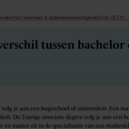
 ouders
Voor leerlingen & studenten
Actueel
Agenda
Over OCO
 verschil tussen bachelor
volg je aan een hogeschool of universiteit. Een mas
teit. De 2-jarige associate degree volg je aan een h
r en master zit in de specialisatie van een studieric