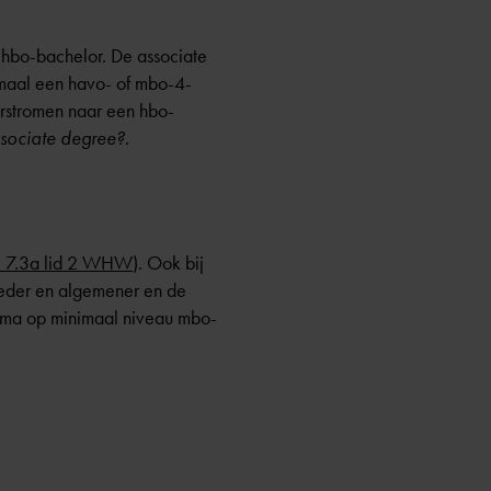
 hbo-bachelor. De associate
imaal een havo- of mbo-4-
orstromen naar een hbo-
ssociate degree?
.
t. 7.3a lid 2 WHW
). Ook bij
breder en algemener en de
loma op minimaal niveau
mbo-