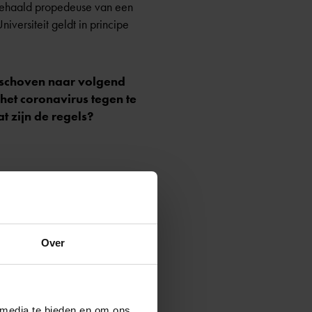
 behaald propedeuse van een
versiteit geldt in principe
eschoven naar volgend
het coronavirus tegen te
t zijn de regels?
en
atief bindend studieadvies
Over
e moet halen
 media te bieden en om ons