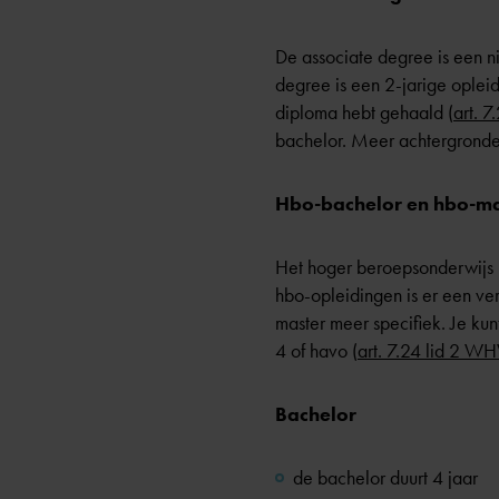
De
associate degree
is een n
degree is een 2-jarige oplei
diploma hebt gehaald (
art. 7
bachelor. Meer achtergronden
Hbo-bachelor en hbo-ma
Het hoger beroepsonderwijs b
hbo-opleidingen is er een ve
master meer specifiek. Je k
4
of
havo
(
art. 7.24 lid 2 
Bachelor
de bachelor duurt 4 jaar