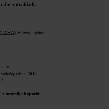
studie ontwikkelt.
 en 2 WHW
). Hiervoor gelden
chelor
oelatingseisen. Dit is
it
 is namelijk beperkt.