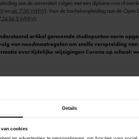
opleiding aan de universiteit volgen met een diploma vwo of een
HW
en
art. 7.30 WHW
). Voor de bacheloropleiding aan de Open Uni
 7.24 lid 3 WHW
).
n onderstaand artikel genoemde studiepunten-norm opg
gevolg van noodmaatregelen om snelle verspreiding van 
rmatie over tijdelijke wijzigingen
Corona op school: wa
t tweede jaar haal je in het eerste jaar een minimaal aantal punt
nten in het eerste jaar van de bachelor haalt, dan krijg je een neg
Details
 je meestal voor het einde van je tweede studiejaar je propedeus
 vakken die op jouw studierichting zijn aangepast
 van cookies
rstromen naar de wo-master
ent en advertenties te personaliseren, om functies voor social