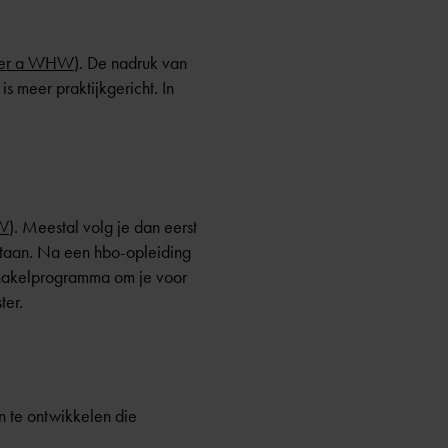
nder a WHW
). De nadruk van
s meer praktijkgericht. In
HW
). Meestal volg je dan eerst
estaan. Na een hbo-opleiding
chakelprogramma om je voor
ter.
n te ontwikkelen die