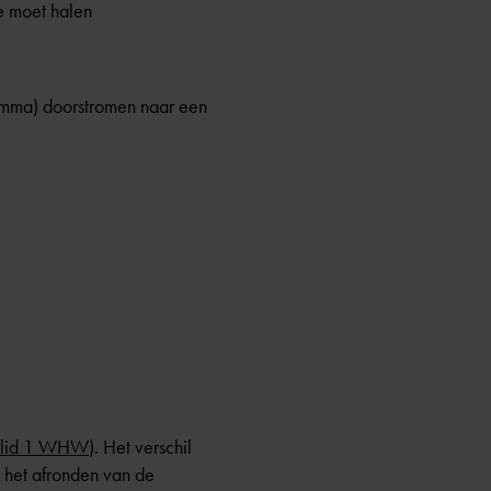
e moet halen
amma) doorstromen naar een
a lid 1 WHW
). Het verschil
 het afronden van de