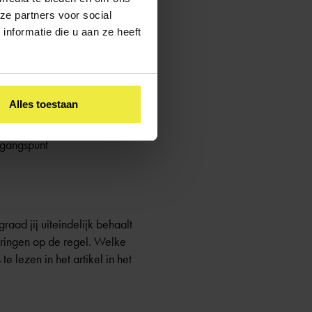
ze partners voor social
nformatie die u aan ze heeft
Alles toestaan
tgangspunt
aad jij uiteindelijk behaalt
nderingen op de regel. Welke
 lezen in het artikel in het