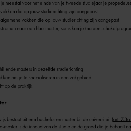
 je meestal voor het einde van je tweede studiejaar je propedeus
 vakken die op jouw studierichting zijn aangepast
e algemene vakken die op jouw studierichting zijn aangepast
rstromen naar een hbo-master, soms kan je (na een schakelprogr
chillende masters in dezelfde studierichting
vakken om je te specialiseren in een vakgebied
ht op de praktijk
ter
s bestaat uit een bachelor en master bij de universiteit (
art. 7.3
-master is de inhoud van de studie en de graad die je behaalt na