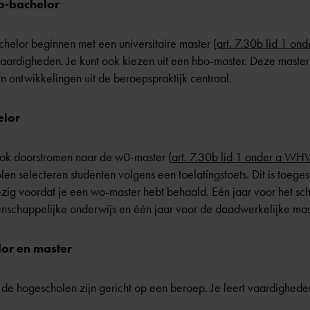
o-bachelor
achelor beginnen met een universitaire master (
art. 7.30b lid 1 o
aardigheden. Je kunt ook kiezen uit een hbo-master. Deze master i
n ontwikkelingen uit de beroepspraktijk centraal.
elor
ook doorstromen naar de w0-master (
art. 7.30b lid 1 onder a W
n selecteren studenten volgens een toelatingstoets. Dit is toeg
ezig voordat je een wo-master hebt behaald. Eén jaar voor het s
nschappelijke onderwijs en één jaar voor de daadwerkelijke mas
lor en master
de hogescholen zijn gericht op een beroep. Je leert vaardighede