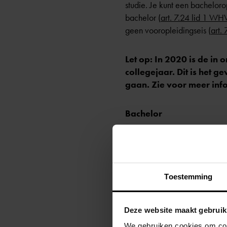
studie. Je kunt een bachelor
bachelor (
art. 7.24 lid 1 W
geen vooropleidingseis (
art.
Let op: In 2020 is de i
collegejaar. Dit is het 
gaan. Zie voor meer info
Bachelor
de bachelor duurt 3 jaar
om door te stromen naar he
als je niet genoeg studiepu
Toestemming
voor de bachelor geldt dat
tijdens de bachelor volg je
Deze website maakt gebruik
na de bachelor kan je doo
We gebruiken cookies om cont