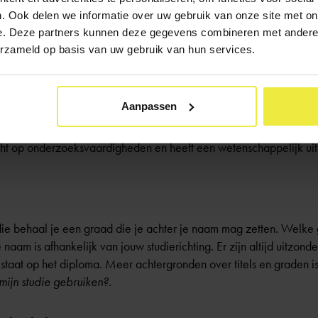
. Ook delen we informatie over uw gebruik van onze site met on
e. Deze partners kunnen deze gegevens combineren met andere i
erzameld op basis van uw gebruik van hun services.
chillende masters in dezelfde studierichting
 masters in een andere studierichting
Aanpassen
vakken om je te specialiseren in een vakgebied
icht op onderzoeksvaardigheden en heeft een wetenschappelijk ui
ie behaal je een graad die je achter je naam mag zetten. Welke gr
je naam is afhankelijk van jouw studierichting. Er zijn altijd uitzo
taat op het diploma. Meer achtergronden over titels en graden is te
mijn studie gebruiken?
.