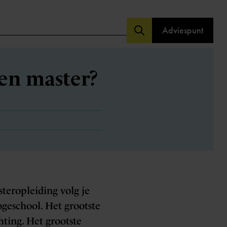
Adviespunt
 en master?
teropleiding volg je
ogeschool. Het grootste
hting. Het grootste