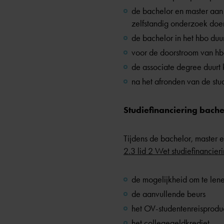
de bachelor en master aan 
zelfstandig onderzoek doe
de bachelor in het hbo duur
voor de doorstroom van hb
de associate degree duurt 
na het afronden van de stu
Studiefinanciering bache
Tijdens de bachelor, master e
2.3 lid 2 Wet studiefinancie
de mogelijkheid om te len
de aanvullende beurs
het OV-studentenreisprodu
het collegegeldkrediet