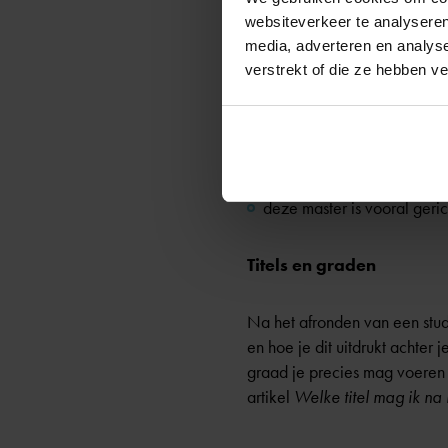
websiteverkeer te analyseren
Master
media, adverteren en analys
verstrekt of die ze hebben v
de master duurt 1 of 2 jaar
je kunt zelf kiezen uit vers
je kunt vaak ook kiezen uit
tijdens de master volg je 
deze master is vooral ger
Titels en graden
Na het afronden van een stud
en hoe je dit uitdrukt achter 
graad je precies mag voeren s
artikel
Welke titel mag ik na 