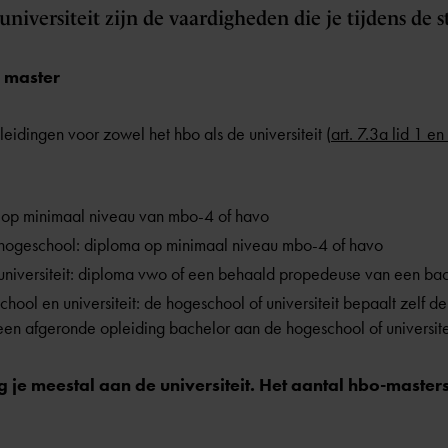
universiteit zijn de vaardigheden die je tijdens de 
n master
leidingen voor zowel het hbo als de universiteit (
art. 7.3a lid 1
 op minimaal niveau van
mbo-4
of havo
 hogeschool: diploma op minimaal niveau
mbo-4
of
havo
universiteit: diploma vwo of een behaald propedeuse van een ba
ool en universiteit: de hogeschool of universiteit bepaalt zelf de t
 een afgeronde opleiding bachelor aan de hogeschool of universite
 je meestal aan de universiteit. Het aantal hbo-masters