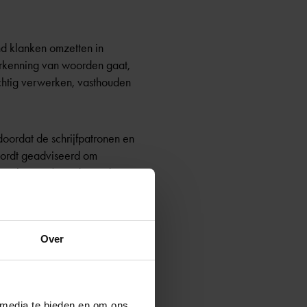
ind klanken omzetten in
erkenning van woorden gaat,
achtig verwerken, vasthouden
 doordat de schrijfpatronen en
 wordt geadviseerd om
n schrijven (Astrid Geudens,
ellen en schrijven:
Over
p 3?’
 media te bieden en om ons