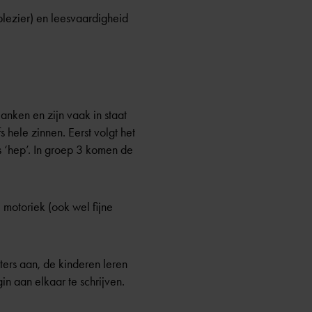
splezier) en leesvaardigheid
lanken en zijn vaak in staat
hele zinnen. Eerst volgt het
ls ‘hep’. In groep 3 komen de
 motoriek (ook wel fijne
tters aan, de kinderen leren
in aan elkaar te schrijven.