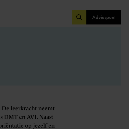
Adviespunt
n. De leerkracht neemt
als DMT en AVI. Naast
riëntatie op jezelf en