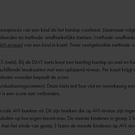
leesproces van een kind als het hardop voorleest. Daarnaast volgt
ebonden en methode-onafhankelijke toetsen.
Methode-onafhankel
AVI-niveau
) van een kind in kaart. Twee veelgebruikte methode-on
-toets). Bij de DMT-toets leest een leerling hardop zo snel en fou
chillende leeskaarten met een oplopend niveau. Per kaart krijgt de
gelezen woorden bepaalt de score.
ividualiseringsvormen). Deze toets test hoe vlot en nauwkeurig e
r is een score aan verbonden.
iale AVI-boeken uit. Dit zijn boeken die op AVI-niveau zijn inge
luiten op hun eigen leesniveau. De meeste kinderen in groep 3 b
 Aan het einde van groep 3 lezen de meeste kinderen op AVI-niv