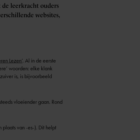
 de leerkracht ouders
erschillende websites,
eren Lezen’
. Al in de eerste
vere’ woorden: elke klank
zuiver is, is bijvoorbeeld
l steeds vloeiender gaan. Rond
n plaats van -es-). Dit helpt