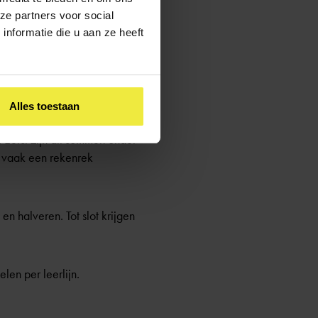
ze partners voor social
nformatie die u aan ze heeft
Kinderen leren getallen
Alles toestaan
Eerst zijn dit sommen onder
j vaak een rekenrek
en halveren. Tot slot krijgen
len per leerlijn.