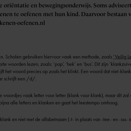
e oriëntatie en bewegingsonderwijs. Soms adviseert
kenen te oefenen met hun kind. Daarvoor bestaan v
rekenen-oefenen.nl
zen. Scholen gebruiken hiervoor vaak een methode, zoals
‘Veilig L
te woorden lezen, zoals: ‘pop’, ‘hek’ en ‘bus’. Dit zijn ‘klankzui
rijft het woord precies op zoals het klinkt. Een woord dat niet-klank
r schrijft een /d/.
e woordjes vaak letter voor letter (klank voor klank), maar dit za
bijna alle letters en klanken en gaat het leestempo omhoog.
 klank en niet met de alfabetnaam (-t- in plaats van -tee- en -sss- i