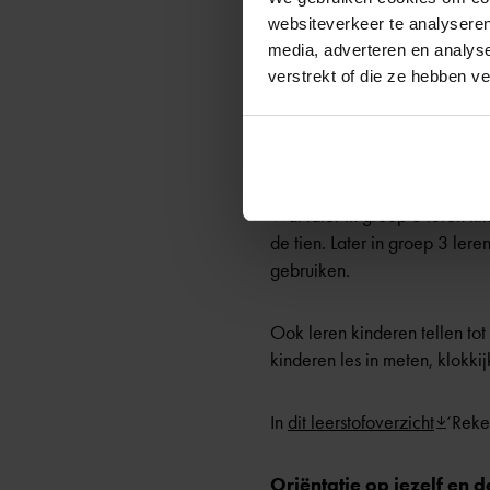
Zwijsen
: ‘Leren lezen en s
websiteverkeer te analyseren
media, adverteren en analys
Rekenen in groep 3
verstrekt of die ze hebben v
In het begin van groep 3 is r
herkennen en schrijven. Daarn
Wat later in groep 3 leren k
de tien. Later in groep 3 ler
gebruiken.
Ook leren kinderen tellen tot
kinderen les in meten, klokki
In
dit leerstofoverzicht
‘Reke
Oriëntatie op jezelf en 