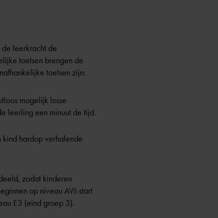
 de leerkracht de
ijke toetsen
brengen de
afhankelijke toetsen zijn:
tloos mogelijk losse
 leerling een minuut de tijd.
en kind hardop verhalende
deeld, zodat kinderen
eginnen op niveau AVI-start
eau E3 (eind groep 3).