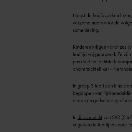
Naast de hoofdvakken lezen, s
verzamelnaam voor de volgend
samenleving.
Kinderen krijgen vanaf zes j
leeftijd vrij geordend. Ze zij
pas rond het achtste levensj
onoverzichtelijker – verander
In groep 3 leert een kind st
begrippen van tijdsaanduidin
dieren en godsdienstige feest
In
dit overzicht
van SLO (Stich
uitgewerkte leerlijnen voor ‘