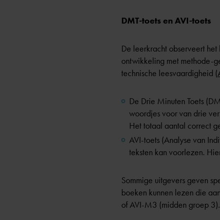
DMT-toets en AVI-toets
De leerkracht observeert het 
ontwikkeling met methode-g
technische leesvaardigheid (
De Drie Minuten Toets (DMT
woordjes voor van drie vers
Het totaal aantal correct 
AVI-toets (Analyse van Ind
teksten kan voorlezen. Hie
Sommige uitgevers geven spec
boeken kunnen lezen die aans
of AVI-M3 (midden groep 3).