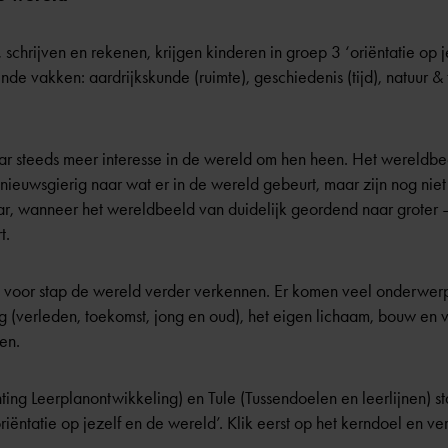
chrijven en rekenen, krijgen kinderen in groep 3 ‘oriëntatie op je
e vakken: aardrijkskunde (ruimte), geschiedenis (tijd), natuur &
aar steeds meer interesse in de wereld om hen heen. Het wereldbe
n nieuwsgierig naar wat er in de wereld gebeurt, maar zijn nog niet
aar, wanneer het wereldbeeld van duidelijk geordend naar grote
t.
ap voor stap de wereld verder verkennen. Er komen veel onderwer
g (verleden, toekomst, jong en oud), het eigen lichaam, bouw en v
en.
ting Leerplanontwikkeling) en Tule (Tussendoelen en leerlijnen) 
oriëntatie op jezelf en de wereld’. Klik eerst op het kerndoel en v