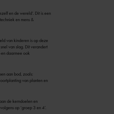
zelf en de wereld’. Dit is een
 techniek en mens &
eld van kinderen is op deze
 snel van slag. Dit verandert
r –en daarmee ook
pen aan bod, zoals:
oortplanting van planten en
staan de kerndoelen en
ervolgens op ‘groep 3 en 4’.