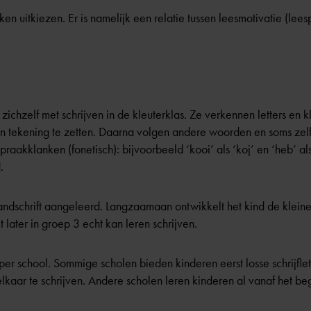
eken uitkiezen. Er is namelijk een relatie tussen leesmotivatie (lee
 zichzelf met schrijven in de
kleuterklas
. Ze verkennen letters en k
tekening te zetten. Daarna volgen andere woorden en soms zelfs 
spraakklanken (fonetisch): bijvoorbeeld ‘kooi’ als ‘koj’ en ‘heb’ a
.
andschrift aangeleerd. Langzaamaan ontwikkelt het kind de kleine
later in groep 3 echt kan leren schrijven.
t per school. Sommige scholen bieden kinderen eerst losse schrijfle
elkaar te schrijven. Andere scholen leren kinderen al vanaf het beg