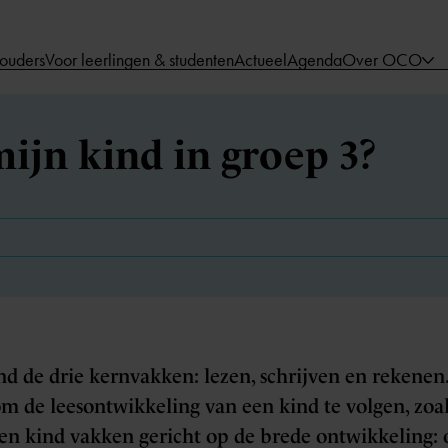
 ouders
Voor leerlingen & studenten
Actueel
Agenda
Over OCO
mijn kind in groep 3?
ind de drie kernvakken: lezen, schrijven en rekene
om de leesontwikkeling van een kind te volgen, zo
en kind vakken gericht op de brede ontwikkeling: o