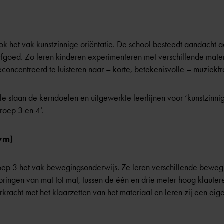
ook het vak kunstzinnige oriëntatie. De school besteedt aandacht 
rfgoed. Zo leren kinderen experimenteren met verschillende mate
econcentreerd te luisteren naar – korte, betekenisvolle – muziekf
e staan de kerndoelen en uitgewerkte leerlijnen voor ‘kunstzinnige 
roep 3 en 4’.
ym)
 groep 3 het vak bewegingsonderwijs. Ze leren verschillende bewe
 springen van mat tot mat, tussen de één en drie meter hoog klaute
rkracht met het klaarzetten van het materiaal en leren zij een ei