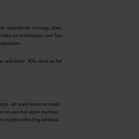
aan: beeldende vorming, dans,
rialen en technieken voor hun
ragmenten.
oriëntatie’. Klik eerst op het
gings- en spelvormen ervaren
ren en een bal slaan met een
gen regelovertreding kenbaar