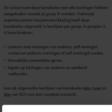
De school moet deze kerndoelen aan alle leerlingen hebben
aangeboden voordat zij groep 8 verlaten. Nationaal
expertisecentrum leerplanontwikkeling heeft deze
kerndoelen uitgewerkt in leerlijnen per groep. In groepen 5-
6 leren kinderen:
Luisteren naar meningen van anderen, zelf meningen
vormen en anderen overtuigen of zelf overtuigd worden.
Inhoudelijke presentaties geven.
Ingaan op bijdragen van anderen en aandacht
vasthouden.
Lees de uitgewerkte leerlijnen van kerndoelen
één
,
twee
en
drie
van SLO voor een compleet overzicht.
Rekenen in groep 5