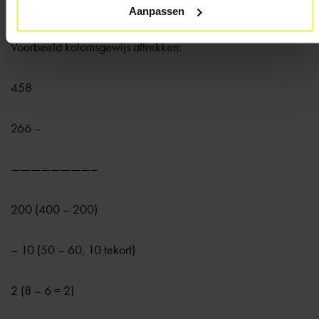
delen.
Aanpassen
Voorbeeld kolomsgewijs aftrekken:
458
266 –
————————–
200 (400 – 200)
– 10 (50 – 60, 10 tekort)
2 (8 – 6 = 2)