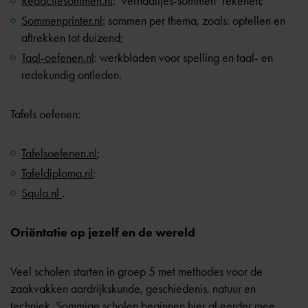
Redactiesommen.nl
: ‘verhaaltjes-sommen’ rekenen;
Sommenprinter.nl
: sommen per thema, zoals: optellen en
aftrekken tot duizend;
Taal-oefenen.nl
: werkbladen voor spelling en taal- en
redekundig ontleden.
Tafels oefenen:
Tafelsoefenen.nl
;
Tafeldiploma.nl
;
Squla.nl
.
Oriëntatie op jezelf en de wereld
Veel scholen starten in groep 5 met methodes voor de
zaakvakken aardrijkskunde, geschiedenis, natuur en
techniek. Sommige scholen beginnen hier al eerder mee,