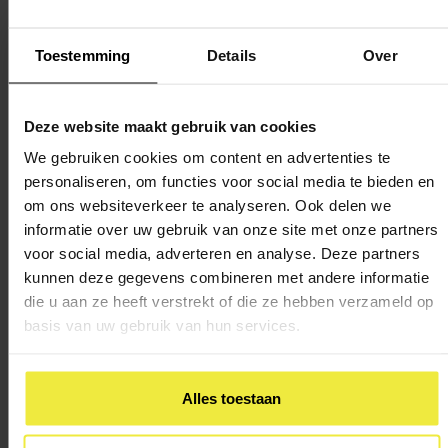
In groep 5 breiden kinderen hun rekenvaardigheden uit
Toestemming
Details
Over
groep 4 verder uit. Het kan per rekenmethode – en
daardoor per school – verschillen wat een kind in groep 5
leert. Hieronder staat een globaal overzicht van wat
Deze website maakt gebruik van cookies
kinderen in groep 5 leren, gebaseerd op de leerlijnen van
We gebruiken cookies om content en advertenties te
SLO.
personaliseren, om functies voor social media te bieden en
om ons websiteverkeer te analyseren. Ook delen we
Getalbegrip
informatie over uw gebruik van onze site met onze partners
voor social media, adverteren en analyse. Deze partners
kunnen deze gegevens combineren met andere informatie
De getallen waarmee kinderen rekenen worden groter.
die u aan ze heeft verstrekt of die ze hebben verzameld op
Kinderen leren optellen en aftrekken met getallen onder de
basis van uw gebruik van hun services.
1000. Aan het einde van groep 5 komen vaak ook sommen
tot de 10.000 aan bod. Ook leren zij analogierekenen: 900
+ 900 = 1800, denkend aan 9 + 9 = 18 en 20 X 50 = 1000,
Alles toestaan
denkend aan 2 X 5 = 10. Daarnaast leren kinderen
kolomsgewijs optellen, aftrekken, vermenigvuldigen en