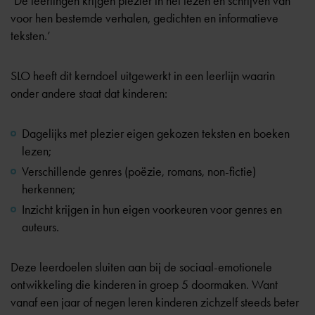
‘De leerlingen krijgen plezier in het lezen en schrijven van
voor hen bestemde verhalen, gedichten en informatieve
teksten.’
SLO heeft dit kerndoel uitgewerkt in een leerlijn waarin
onder andere staat dat kinderen:
Dagelijks met plezier eigen gekozen teksten en boeken
lezen;
Verschillende genres (poëzie, romans, non-fictie)
herkennen;
Inzicht krijgen in hun eigen voorkeuren voor genres en
auteurs.
Deze leerdoelen sluiten aan bij de sociaal-emotionele
ontwikkeling die kinderen in groep 5 doormaken. Want
vanaf een jaar of negen leren kinderen zichzelf steeds beter