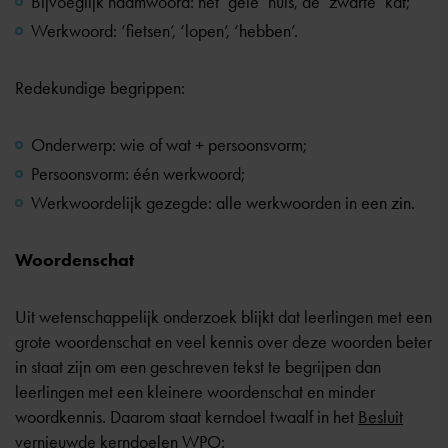
Bijvoeglijk naamwoord: het ‘gele’ huis, de ‘zwarte’ kat;
Werkwoord: ‘fietsen’, ‘lopen’, ‘hebben’.
Redekundige begrippen:
Onderwerp: wie of wat + persoonsvorm;
Persoonsvorm: één werkwoord;
Werkwoordelijk gezegde: alle werkwoorden in een zin.
Woordenschat
Uit wetenschappelijk onderzoek blijkt dat leerlingen met een
grote woordenschat en veel kennis over deze woorden beter
in staat zijn om een geschreven tekst te begrijpen dan
leerlingen met een kleinere woordenschat en minder
woordkennis. Daarom staat kerndoel twaalf in het
Besluit
vernieuwde kerndoelen WPO
: