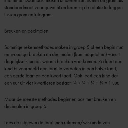
kilometer. Daarnaast maken kinderen kennis met de gram als
standaardmaat voor gewicht en leren zij de relatie te leggen
tussen gram en kilogram.
Breuken en decimalen
Sommige rekenmethodes maken in groep 5 al een begin met
eenvoudige breuken en decimalen (kommagetallen) vanuit
dagelijkse situaties waarin breuken voorkomen. Zo leert een
kind bijvoorbeeld een taart te verdelen in een halve taart,
een derde taart en een kwart taart. Ook leert een kind dat
een uur uit vier kwartieren bestaat: ¼ + ¼ + ¼ + ¼ = 1 uur.
Maar de meeste methodes beginnen pas met breuken en
decimalen in groep 6.
Lees de uitgewerkte leerlijnen rekenen/wiskunde van