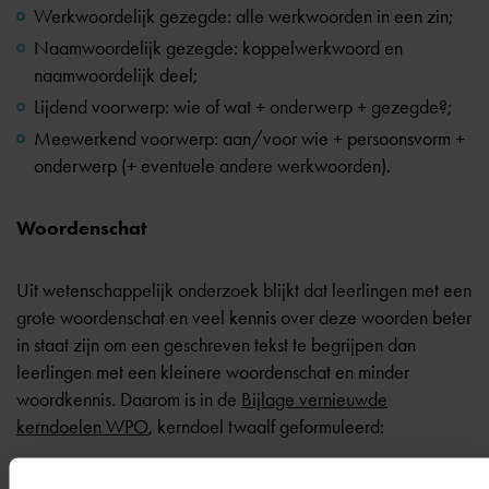
Werkwoordelijk gezegde: alle werkwoorden in een zin;
Naamwoordelijk gezegde: koppelwerkwoord en
naamwoordelijk deel;
Lijdend voorwerp: wie of wat + onderwerp + gezegde?;
Meewerkend voorwerp: aan/voor wie + persoonsvorm +
onderwerp (+ eventuele andere werkwoorden).
Woordenschat
Uit wetenschappelijk onderzoek blijkt dat leerlingen met een
grote woordenschat en veel kennis over deze woorden beter
in staat zijn om een geschreven tekst te begrijpen dan
leerlingen met een kleinere woordenschat en minder
woordkennis. Daarom is in de
Bijlage vernieuwde
kerndoelen WPO
, kerndoel twaalf geformuleerd: