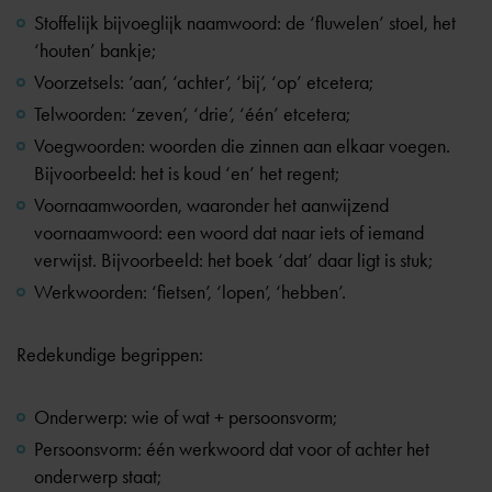
Stoffelijk bijvoeglijk naamwoord: de ‘fluwelen’ stoel, het
‘houten’ bankje;
Voorzetsels: ‘aan’, ‘achter’, ‘bij’, ‘op’ etcetera;
Telwoorden: ‘zeven’, ‘drie’, ‘één’ etcetera;
Voegwoorden: woorden die zinnen aan elkaar voegen.
Bijvoorbeeld: het is koud ‘en’ het regent;
Voornaamwoorden, waaronder het aanwijzend
voornaamwoord: een woord dat naar iets of iemand
verwijst. Bijvoorbeeld: het boek ‘dat’ daar ligt is stuk;
Werkwoorden: ‘fietsen’, ‘lopen’, ‘hebben’.
Redekundige begrippen:
Onderwerp: wie of wat + persoonsvorm;
Persoonsvorm: één werkwoord dat voor of achter het
onderwerp staat;