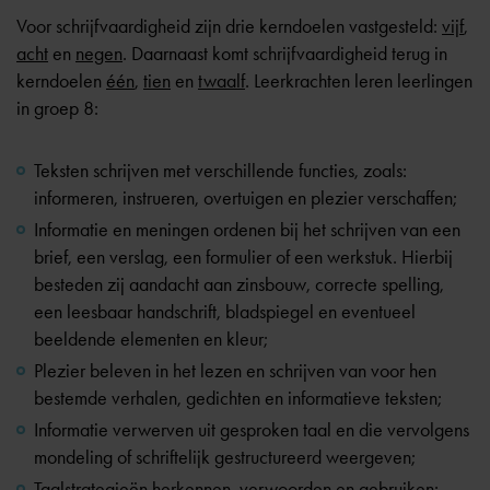
Voor schrijfvaardigheid zijn drie kerndoelen vastgesteld:
vijf
,
acht
en
negen
. Daarnaast komt schrijfvaardigheid terug in
kerndoelen
één
,
tien
en
twaalf
. Leerkrachten leren leerlingen
in groep 8:
Teksten schrijven met verschillende functies, zoals:
informeren, instrueren, overtuigen en plezier verschaffen;
Informatie en meningen ordenen bij het schrijven van een
brief, een verslag, een formulier of een werkstuk. Hierbij
besteden zij aandacht aan zinsbouw, correcte spelling,
een leesbaar handschrift, bladspiegel en eventueel
beeldende elementen en kleur;
Plezier beleven in het lezen en schrijven van voor hen
bestemde verhalen, gedichten en informatieve teksten;
Informatie verwerven uit gesproken taal en die vervolgens
mondeling of schriftelijk gestructureerd weergeven;
Taalstrategieën herkennen, verwoorden en gebruiken;