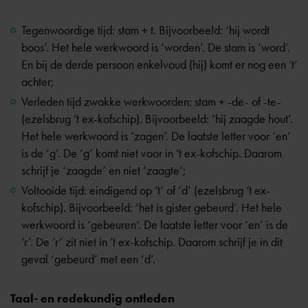
Tegenwoordige tijd: stam + t. Bijvoorbeeld: ‘hij wordt
boos’. Het hele werkwoord is ‘worden’. De stam is ‘word’.
En bij de derde persoon enkelvoud (hij) komt er nog een ’t’
achter;
Verleden tijd zwakke werkwoorden: stam + -de- of -te-
(ezelsbrug ’t ex-kofschip). Bijvoorbeeld: ‘hij zaagde hout’.
Het hele werkwoord is ‘zagen’. De laatste letter voor ‘en’
is de ‘g’. De ‘g’ komt niet voor in ’t ex-kofschip. Daarom
schrijf je ‘zaagde’ en niet ‘zaagte’;
Voltooide tijd: eindigend op ’t’ of ‘d’ (ezelsbrug ’t ex-
kofschip). Bijvoorbeeld: ‘het is gister gebeurd’. Het hele
werkwoord is ‘gebeuren’. De laatste letter voor ‘en’ is de
‘r’. De ‘r’ zit niet in ’t ex-kofschip. Daarom schrijf je in dit
geval ‘gebeurd’ met een ‘d’.
Taal- en redekundig ontleden