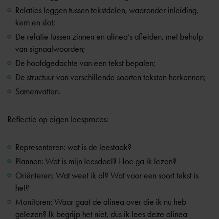
Relaties leggen tussen tekstdelen, waaronder inleiding,
kern en slot;
De relatie tussen zinnen en alinea’s afleiden, met behulp
van signaalwoorden;
De hoofdgedachte van een tekst bepalen;
De structuur van verschillende soorten teksten herkennen;
Samenvatten.
Reflectie op eigen leesproces:
Representeren: wat is de leestaak?
Plannen: Wat is mijn leesdoel? Hoe ga ik lezen?
Oriënteren: Wat weet ik al? Wat voor een soort tekst is
het?
Monitoren: Waar gaat de alinea over die ik nu heb
gelezen? Ik begrijp het niet, dus ik lees deze alinea