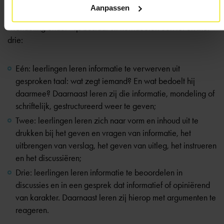
Aanpassen
Mondeling onderwijs bestaat uit kerndoelen één tot en met
drie:
Eén: leerlingen leren informatie te verwerven uit
gesproken taal: wat zegt iemand? En wat bedoelt hij
daarmee? Daarnaast leren zij die informatie, mondeling of
schriftelijk, gestructureerd weer te geven;
Twee: leerlingen leren zich naar vorm en inhoud uit te
drukken bij het geven en vragen van informatie, het
uitbrengen van verslag, het geven van uitleg, het instrueren
en het discussiëren;
Drie: leerlingen leren informatie te beoordelen in
discussies en in een gesprek dat informatief of opiniërend
van karakter. Daarnaast leren zij hierop met argumenten te
reageren.