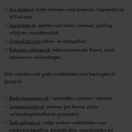
Avi-lezen.nl
: korte verhalen voor kinderen, ingedeeld op
AVI-niveau;
Leestrainer.nl
: spellen voor lezen, rekenen, spelling,
schrijven, woordenschat;
Gynzykids.com
: reken- en taalspellen;
Rekenen-oefenen.nl
: rekensommen per thema, zoals:
breuken en verhoudingen.
Drie websites met gratis werkbladen voor leerlingen uit
groep 8:
Redactiesommen.nl
: ‘verhaaltjes-sommen’ rekenen;
Sommenprinter.nl
: sommen per thema, zoals:
verhoudingstabellen en procenten;
Taal-oefenen.nl
: onder andere werkbladen voor
werkwoordspelling, zinsontleding, woordsoorten en