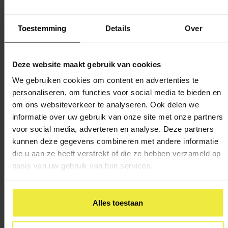
‘De leerlingen verwerven een adequate woordenschat en
strategieën voor het begrijpen van voor hen onbekende
woorden. Onder ‘woordenschat’ vallen ook begrippen die
Toestemming
Details
Over
het leerlingen mogelijk maken over taal te denken en te
spreken.’
Deze website maakt gebruik van cookies
Leerkrachten besteden in groepen 1 tot en met 8 aandacht
We gebruiken cookies om content en advertenties te
aan woordenschatonderwijs. Zo leren kinderen in groep 8
personaliseren, om functies voor social media te bieden en
nieuwe woorden bij de vakken aardrijkskunde, geschiedenis
om ons websiteverkeer te analyseren. Ook delen we
informatie over uw gebruik van onze site met onze partners
natuur en techniek, door het lezen van en praten over
voor social media, adverteren en analyse. Deze partners
teksten. Ook leren zij zelfstandig strategieën toepassen
kunnen deze gegevens combineren met andere informatie
waarmee zij de betekenis van nieuwe woorden tijdens het
die u aan ze heeft verstrekt of die ze hebben verzameld op
lezen en luisteren leren afleiden en onthouden.
basis van uw gebruik van hun services.
Lees de uitgewerkte leerlijnen van kerndoel twaalf in
dit
overzicht
van SLO.
Alles toestaan
Mondeling onderwijs