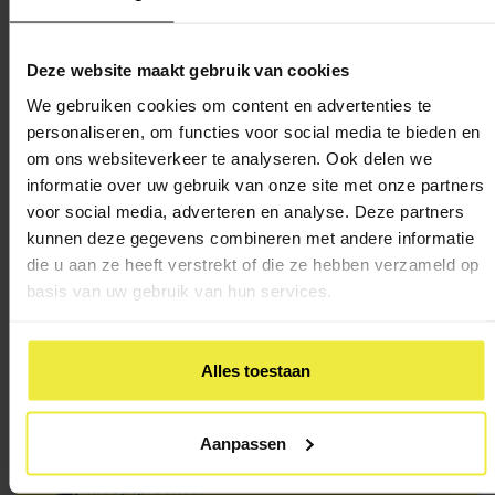
Heb je een
vraag?
Deze website maakt gebruik van cookies
We gebruiken cookies om content en advertenties te
Kom je er niet uit of wil je iemand spreken? We
personaliseren, om functies voor social media te bieden en
helpen je graag.
om ons websiteverkeer te analyseren. Ook delen we
informatie over uw gebruik van onze site met onze partners
Bel het adviespunt:
voor social media, adverteren en analyse. Deze partners
020 - 330 63 20
kunnen deze gegevens combineren met andere informatie
die u aan ze heeft verstrekt of die ze hebben verzameld op
basis van uw gebruik van hun services.
WhatsApp:
06 1600 4600
Alles toestaan
Email:
info@ocoamsterdam.nl
Aanpassen
Inloopspreekuur