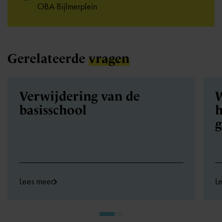
OBA Bijlmerplein
Gerelateerde
vragen
Verwijdering van de
W
basisschool
h
Lees meer
L