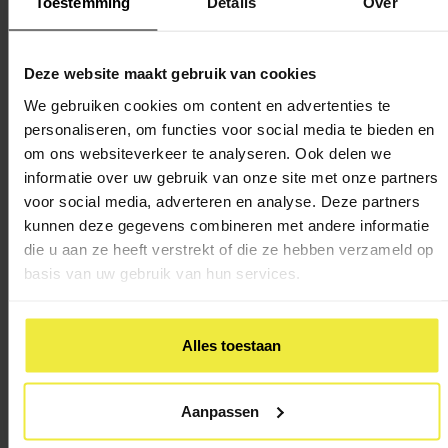
Toestemming
Details
Over
opgenomen. Relatief verzuim is schoolverzuim waarbij de
leerling wel staat ingeschreven bij een school, maar met
regelmaat afwezig is. Hierbij gaat het uitsluitend om
Deze website maakt gebruik van cookies
schoolverzuim tot één jaar terug (
art. 7 Besluit uitwisseling
We gebruiken cookies om content en advertenties te
leer- en begeleidingsgegevens)
.
personaliseren, om functies voor social media te bieden en
om ons websiteverkeer te analyseren. Ook delen we
Andere vereisten onderwijskundig rapport
informatie over uw gebruik van onze site met onze partners
voor social media, adverteren en analyse. Deze partners
kunnen deze gegevens combineren met andere informatie
Omdat het onderwijskundig rapport persoonsgegevens
die u aan ze heeft verstrekt of die ze hebben verzameld op
bevat, is de Algemene verordening gegevensbescherming
basis van uw gebruik van hun services.
(AVG) van toepassing. Andere vereisten volgens de
toelichting van het Besluit uitwisseling leer- en
begeleidingsgegevens en de AVG zijn:
Alles toestaan
gegevens worden uitgewisseld die strikt noodzakelijk zijn
Aanpassen
voor het leren en begeleiden van de leerling op een
volgende school op het moment dat een leerling van