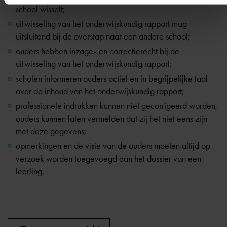
school wisselt;
uitwisseling van het onderwijskundig rapport mag
uitsluitend bij de overstap naar een andere school;
ouders hebben inzage- en correctierecht bij de
uitwisseling van het onderwijskundig rapport;
scholen informeren ouders actief en in begrijpelijke taal
over de inhoud van het onderwijskundig rapport;
professionele indrukken kunnen niet gecorrigeerd worden,
ouders kunnen laten vermelden dat zij het niet eens zijn
met deze gegevens;
opmerkingen en de visie van de ouders moeten altijd op
verzoek worden toegevoegd aan het dossier van een
leerling.