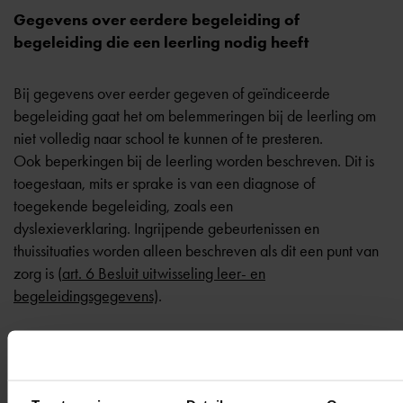
Gegevens over eerdere begeleiding of
begeleiding die een leerling nodig heeft
Bij gegevens over eerder gegeven of geïndiceerde
begeleiding gaat het om belemmeringen bij de leerling om
niet volledig naar school te kunnen of te presteren.
Ook beperkingen bij de leerling worden beschreven. Dit is
toegestaan, mits er sprake is van een diagnose of
toegekende begeleiding, zoals een
dyslexieverklaring. Ingrijpende gebeurtenissen en
thuissituaties worden alleen beschreven als dit een punt van
zorg is (
art. 6 Besluit uitwisseling leer- en
begeleidingsgegevens)
.
Gegevens omtrent de verzuimhistorie
Gegevens over
relatief verzuim
worden in het rapport