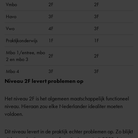
Vmbo
2F
2F
Havo
3F
3F
Vwo
4F
3F
Praktijkonderwijs
1F
1F
Mbo 1/entree, mbo
2F
2F
2 en mbo 3
Mbo 4
3F
3F
Niveau 2F levert problemen op
Het niveau 2F is het algemeen maatschappelijk functioneel
niveau. Hieraan zou elke Nederlander idealiter moeten
voldoen.
Dit niveau levert in de praktijk echter problemen op. Zo blijkt