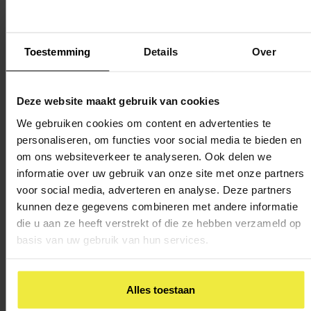
onderwijs voldoende geletterd en gecijferd zijn (
Taal en
rekenen in het vizier, 2022
).
Toestemming
Details
Over
Van leerlingen eind groep 8 is landelijk wel goed in beeld in
hoeverre zij de referentieniveaus beheersen, omdat dit
gemeten wordt bij
de doorstroomtoets
.
Deze website maakt gebruik van cookies
We gebruiken cookies om content en advertenties te
Advies van de Onderwijsraad
personaliseren, om functies voor social media te bieden en
om ons websiteverkeer te analyseren. Ook delen we
Om de de beheersing van de referentieniveaus wel in beeld
informatie over uw gebruik van onze site met onze partners
voor social media, adverteren en analyse. Deze partners
te krijgen heeft de Onderwijsraad een aantal adviezen
kunnen deze gegevens combineren met andere informatie
geformuleerd. Waaronder:
die u aan ze heeft verstrekt of die ze hebben verzameld op
basis van uw gebruik van hun services.
Voor iedere onderwijssoort moet een passende en heldere
omschrijving komen van het beheersingsniveau voor taal
en rekenen. Hierbij moet aangegeven worden welk
Alles toestaan
percentage van de leerlingen dit niveau minimaal moet