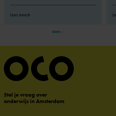
Lees meer
L
Stel je vraag over
onderwijs in Amsterdam