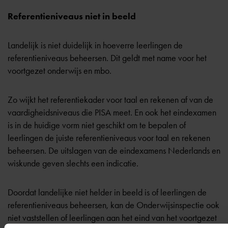
Referentieniveaus niet in beeld
Landelijk is niet duidelijk in hoeverre leerlingen de
referentieniveaus beheersen. Dit geldt met name voor het
voortgezet onderwijs en mbo.
Zo wijkt het referentiekader voor taal en rekenen af van de
vaardigheidsniveaus die
PISA
meet. En ook het eindexamen
is in de huidige vorm niet geschikt om te bepalen of
leerlingen de juiste referentieniveaus voor taal en rekenen
beheersen. De uitslagen van de eindexamens Nederlands en
wiskunde geven slechts een indicatie.
Doordat landelijke niet helder in beeld is of leerlingen de
referentieniveaus beheersen, kan de Onderwijsinspectie ook
niet vaststellen of leerlingen aan het eind van het voortgezet