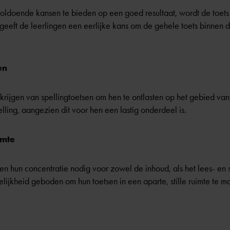
oldoende kansen te bieden op een goed resultaat, wordt de toets
geeft de leerlingen een eerlijke kans om de gehele toets binnen d
en
g krijgen van spellingtoetsen om hen te ontlasten op het gebied va
elling, aangezien dit voor hen een lastig onderdeel is.
imte
en hun concentratie nodig voor zowel de inhoud, als het lees- en
ijkheid geboden om hun toetsen in een aparte, stille ruimte te ma