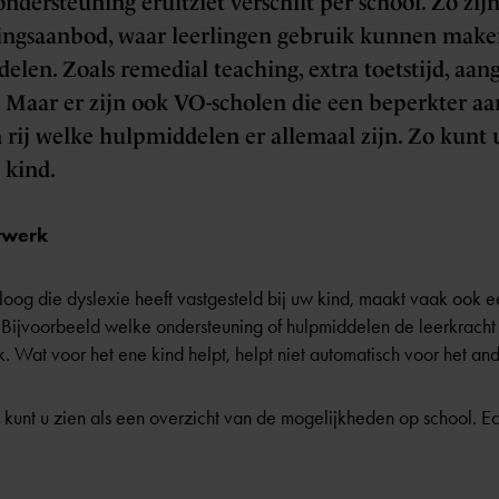
ondersteuning eruitziet verschilt per school. Zo zij
ingsaanbod, waar leerlingen gebruik kunnen make
elen. Zoals remedial teaching, extra toetstijd, aan
 Maar er zijn ook VO-scholen die een beperkter aa
 rij welke hulpmiddelen er allemaal zijn. Zo kunt 
 kind.
atwerk
og die dyslexie heeft vastgesteld bij uw kind, maakt vaak ook ee
. Bijvoorbeeld welke ondersteuning of hulpmiddelen de leerkracht 
rk. Wat voor het ene kind helpt, helpt niet automatisch voor het an
l kunt u zien als een overzicht van de mogelijkheden op school. Ec