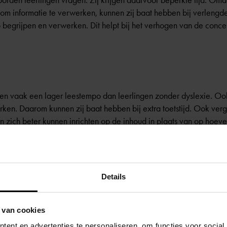
orden leerlingen vragen. Zij krijgen daarvoor beperkte tijd. Omd
om informatie te verwerken, kunnen zij baat hebben bij verlengd
 begrijpen en verwerken. Dit helpt bij het verhogen van de concen
en vaak een lager leestempo dan leerlingen zonder dyslexie. Ook
ken. Daarom kunnen zij baat hebben bij extra toetstijd. Ook vergr
n zich beter kunnen inrichten op de inhoud in plaats van op hoeve
jkt dat twintig procent extra toetstijd over het algemeen voldoend
ngepast worden.
elen maken
Details
erlingen met dyslexie grote toetsen in twee delen maken. Dit ka
 van cookies
ent en advertenties te personaliseren, om functies voor social