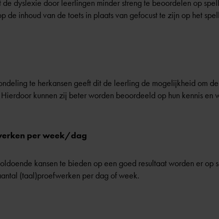
 de dyslexie door leerlingen minder streng te beoordelen op spel
op de inhoud van de toets in plaats van gefocust te zijn op het spe
mondeling te herkansen geeft dit de leerling de mogelijkheid om d
 Hierdoor kunnen zij beter worden beoordeeld op hun kennis en wo
werken per week/dag
voldoende kansen te bieden op een goed resultaat worden er op 
ntal (taal)proefwerken per dag of week.