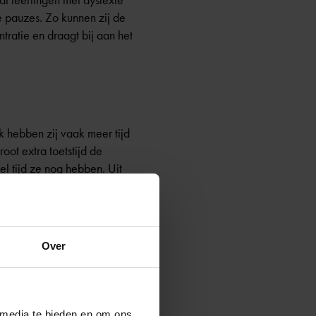
at leerlingen met dyslexie
e pauzes. Zo kunnen zij de
tratie en draagt bij aan het
 hebben zij vaak meer tijd
oot extra toetstijd de
el tijd ze nog hebben. Uit
e is, maar dit percentage kan
Over
n de mentale last verlagen
 media te bieden en om ons