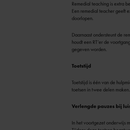
Remedial teaching is extra b
Een remedial teacher geeft e
doorlopen.
Daarnaast ondersteunt de rem
houdt een RT’er de voortgang
gegeven worden.
Toetstijd
Toetstijd is één van de hulpmi
toetsen in twee delen maken.
Verlengde pauzes bij lui
In het voortgezet onderwijs m