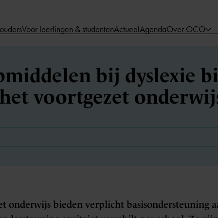
 ouders
Voor leerlingen & studenten
Actueel
Agenda
Over OCO
middelen bij dyslexie b
 het voortgezet onderwij
t onderwijs bieden verplicht basisondersteuning a