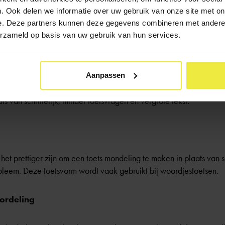
. Ook delen we informatie over uw gebruik van onze site met on
kind duidelijk in kaart te brengen kunt u samen met de docent
het
e. Deze partners kunnen deze gegevens combineren met andere i
s ontwikkeld.
erzameld op basis van uw gebruik van hun services.
 aangepast toetsen
Aanpassen
 de hulpmiddelen die scholen kunnen inzetten bij leerlingen met 
s van schriftelijk, minder toetsvragen en vergrote tekst.
t prettiger zijn om een toets mondeling te maken in plaats van schr
probleem. Deze toetsvorm wordt vaak gebruikt bij woordjestoetsen.
ordeling