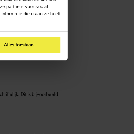
ze partners voor social
 analysemodel
invullen, dat
nformatie die u aan ze heeft
Alles toestaan
dyslexie. Denk bijvoorbeeld
iftelijk. Dit is bijvoorbeeld