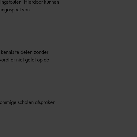
lingsfouten. Hierdoor kunnen
llingaspect van
e kennis te delen zonder
rdt er niet gelet op de
sommige scholen afspraken