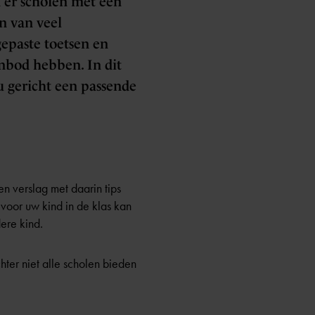
n er scholen met een
n van veel
gepaste toetsen en
nbod hebben. In dit
u gericht een passende
n verslag met daarin tips
voor uw kind in de klas kan
dere kind.
hter niet alle scholen bieden