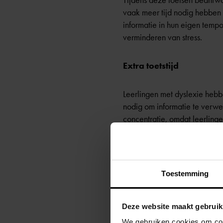
Tijdens deze toetsen beantwo
vaak meer tijd nodig hebben 
informatie in hun eigen tempo
verminderen van stress.
Extra toetstijd
Leerlingen met dyslexie hebb
nodig om informatie te verwer
concentratie, omdat leerlinge
ervaringen van leerlingen bli
in overleg met de school aa
Grote toetsen in twee d
Toestemming
Op sommige scholen kunnen le
Deze website maakt gebruik
en de concentratie verhogen.
We gebruiken cookies om cont