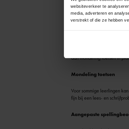
websiteverkeer te analyseren
Tip: om de behoeften van uw 
media, adverteren en analys
met Vlaamse subsidiegelden i
verstrekt of die ze hebben v
Hulpmiddelen dyslexie:
Aangepast toetsen is één van
aan mondeling toetsen in plaat
Mondeling toetsen
Voor sommige leerlingen kan he
fijn bij een lees- en schrijf
Aangepaste spellingbeo