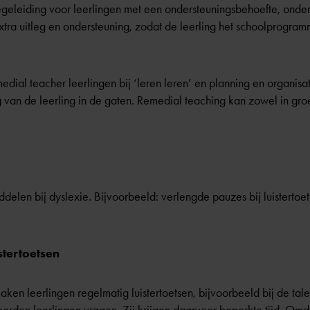
egeleiding voor leerlingen met een ondersteuningsbehoefte, onder
xtra uitleg en ondersteuning, zodat de leerling het schoolprogra
edial teacher leerlingen bij ‘leren leren’ en planning en organis
 van de leerling in de gaten. Remedial teaching kan zowel in gro
ddelen bij dyslexie. Bijvoorbeeld: verlengde pauzes bij luistertoets
stertoetsen
aken leerlingen regelmatig luistertoetsen, bijvoorbeeld bij de tale