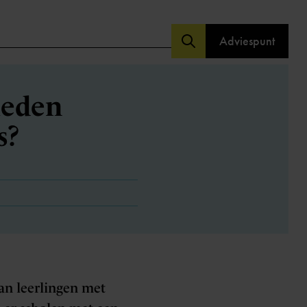
Adviespunt
ieden
s?
an leerlingen met