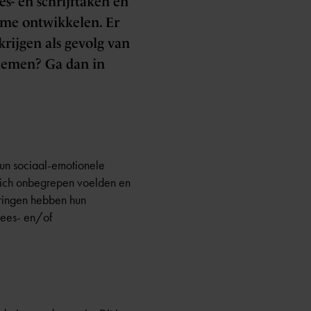
- en schrijftaken en
sme ontwikkelen. Er
 krijgen als gevolg van
blemen? Ga dan in
hun sociaal-emotionele
 zich onbegrepen voelden en
aringen hebben hun
lees- en/of