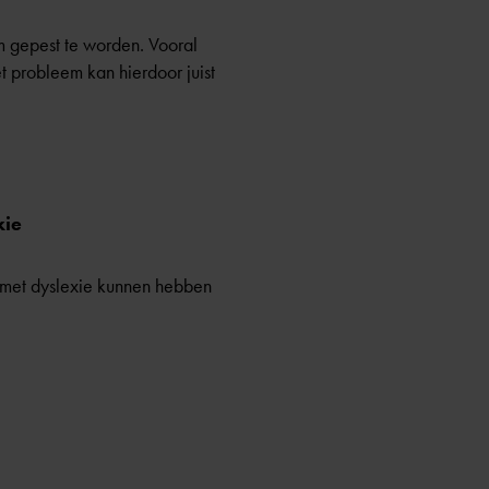
m gepest te worden. Vooral
t probleem kan hierdoor juist
xie
n met dyslexie kunnen hebben