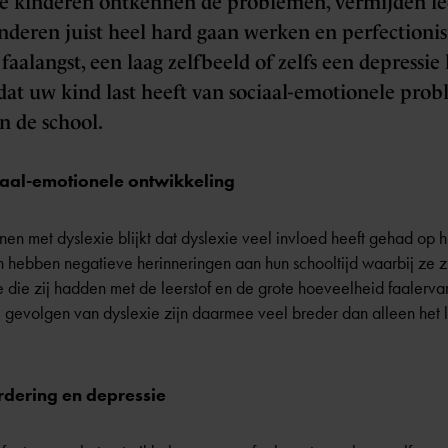
 kinderen ontkennen de problemen, vermijden lees
nderen juist heel hard gaan werken en perfectioni
 faalangst, een laag zelfbeeld of zelfs een depressie
dat uw kind last heeft van sociaal-emotionele pro
n de school.
iaal-emotionele ontwikkeling
en met dyslexie blijkt dat dyslexie veel invloed heeft gehad op 
n hebben negatieve herinneringen aan hun schooltijd waarbij ze
e die zij hadden met de leerstof en de grote hoeveelheid faalerv
 gevolgen van dyslexie zijn daarmee veel breder dan alleen het 
rdering en depressie