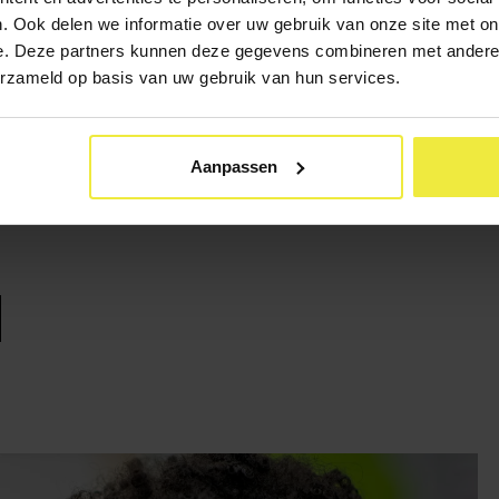
 oor.
. Ook delen we informatie over uw gebruik van onze site met on
racht van uw kind.
e. Deze partners kunnen deze gegevens combineren met andere i
gsprofiel
(SOP) van de school. Dit staat op de website van de sc
erzameld op basis van uw gebruik van hun services.
 staat wat voor soort ondersteuning de school biedt aan leerlinge
t een vertrouwenspersoon op school. De vertrouwenspersoon helpt
Aanpassen
Hij of zij luistert in vertrouwen naar uw verhaal en geeft advies.