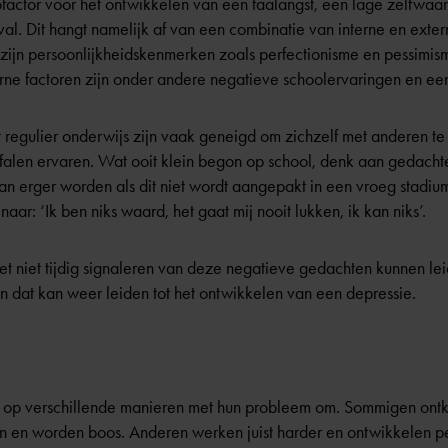
ofactor voor het ontwikkelen van een faalangst, een lage zelfwaard
eval. Dit hangt namelijk af van een combinatie van interne en exter
zijn persoonlijkheidskenmerken zoals perfectionisme en pessimism
e factoren zijn onder andere negatieve schoolervaringen en een
et regulier onderwijs zijn vaak geneigd om zichzelf met anderen t
 falen ervaren. Wat ooit klein begon op school, denk aan gedachte
, kan erger worden als dit niet wordt aangepakt in een vroeg stad
ar: ‘Ik ben niks waard, het gaat mij nooit lukken, ik kan niks’.
et niet tijdig signaleren van deze negatieve gedachten kunnen lei
En dat kan weer leiden tot het ontwikkelen van een depressie.
n op verschillende manieren met hun probleem om. Sommigen ont
ken en worden boos. Anderen werken juist harder en ontwikkelen p