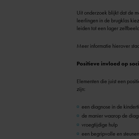
Uit onderzoek blijkt dat de 
leerlingen in de brugklas ki
leiden tot een lager zelfbeel
Meer informatie hierover sta
Positieve invloed op soc
Elementen die juist een posi
zijn:
een diagnose in de kindert
de manier waarop de diag
vroegtijdige hulp
een begripvolle en steun