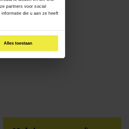
ze partners voor social
nformatie die u aan ze heeft
hool en op onze
n met onder andere dyslexie,
 ouder en kind bij sociaal-
Alles toestaan