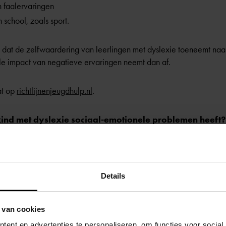
 faalervaringen
 school, zoals sport.
 dat de zelfwaardering van leerlingen met dyslexie toeneemt na
le impact van negatieve ervaringen neemt dan af.
at op
richtlijnenjeugdhulp.nl
.
kind met dyslexie sociaal-emotionele problemen heeft?
rs van belang om oplettend te zijn op het sociaal-emotionele ge
ig worden gesignaleerd en er adequaat hulp wordt ingeschakeld,
.
Details
dat uw kind met dyslexie problemen heeft?
 van cookies
ent en advertenties te personaliseren, om functies voor social