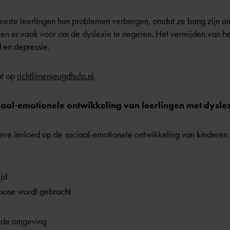
meeste leerlingen hun problemen verbergen, omdat ze bang zijn o
ezen er vaak voor om de dyslexie te negeren. Het vermijden van he
d en depressie.
at op
richtlijnenjeugdhulp.nl
.
iaal-emotionele ontwikkeling van leerlingen met dysle
tieve invloed op de sociaal-emotionele ontwikkeling van kindere
ijd
nose wordt gebracht
ende omgeving