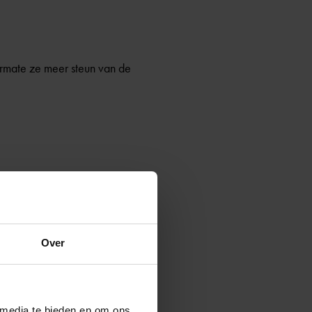
armate ze meer steun van de
drag van kinderen met
 kunnen negatieve gedachten
Over
 media te bieden en om ons