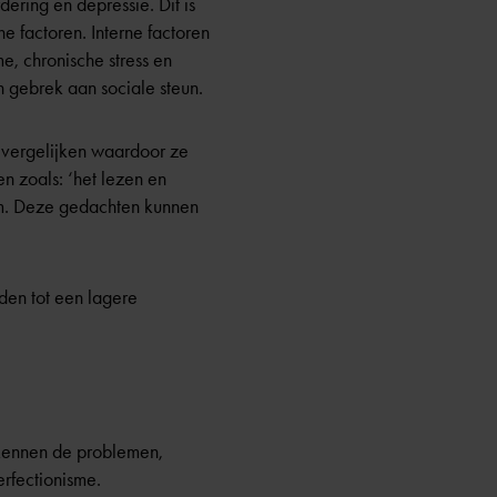
ering en depressie. Dit is
ne factoren. Interne factoren
e, chronische stress en
 gebrek aan sociale steun.
e vergelijken waardoor ze
n zoals: ‘het lezen en
ium. Deze gedachten kunnen
den tot een lagere
kennen de problemen,
erfectionisme.