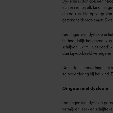
Dyslexie is dan ook een risic
echter niet bij elk kind het g
die de kans hierop vergroten 
gezondheidsproblemen. Extern
Leerlingen met dyslexie in h
herhaaldelijk het gevoel van
schrijven lukt mij niet goed’
dan bijvoorbeeld verergeren na
Deze slechte ervaringen en h
zelfwaardering bij het kind. 
Omgaan met dyslexie
Leerlingen met dyslexie gaa
vermijden lees- en schrijfta