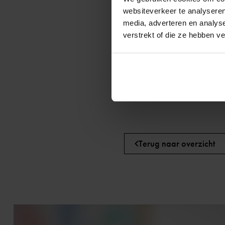
bied uw kind een luisterend
websiteverkeer te analyseren
ga in gesprek met de leerk
media, adverteren en analys
lees
het schoolondersteunin
verstrekt of die ze hebben v
scholenpagina
. In het SOP
faalangst of depressie.
ga eventueel in gesprek me
emotionele gebeurtenissen. 
Terug naar overzicht