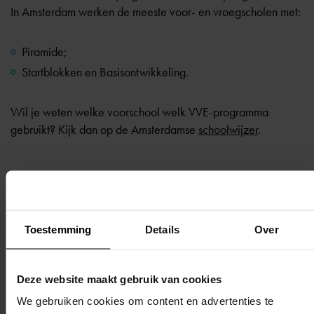
In Amsterdam werken de meeste voor- en vroegscholen met:
Piramide
;
Startblokken en Basisontwikkeling
.
Wil je weten welke voorschool welk VVE-programma
gebruikt? Kijk dan op de Amsterdamse
schoolwijzer
.
Terug naar overzicht
Toestemming
Details
Over
Deze website maakt gebruik van cookies
We gebruiken cookies om content en advertenties te