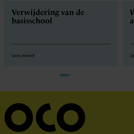
Verwijdering van de
W
basisschool
a
Lees meer
L