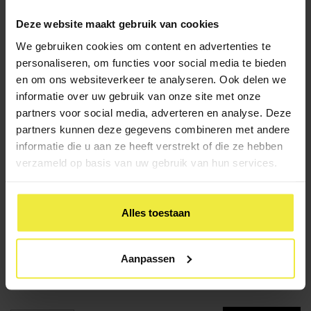
Deze website maakt gebruik van cookies
We gebruiken cookies om content en advertenties te
Hulp op school
Speciaal onderwijs
personaliseren, om functies voor social media te bieden
en om ons websiteverkeer te analyseren. Ook delen we
informatie over uw gebruik van onze site met onze
partners voor social media, adverteren en analyse. Deze
Vergoedingen bij
partners kunnen deze gegevens combineren met andere
hoogbegaafdheid?
informatie die u aan ze heeft verstrekt of die ze hebben
verzameld op basis van uw gebruik van hun services.
Voor vergoedingen bij hoogbegaafdheid zijn er twee
routes: onderwijs en zorg.
Alles toestaan
Aanpassen
Geld en regelingen
Hulp op school