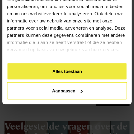
capaciteitenonderzoek (CAP)?
personaliseren, om functies voor social media te bieden
en om ons websiteverkeer te analyseren. Ook delen we
Het capaciteitenonderzoek (CAP) is een
informatie over uw gebruik van onze site met onze
intelligentieonderzoek. In Amsterdam is het
partners voor social media, adverteren en analyse. Deze
partners kunnen deze gegevens combineren met andere
onderzoek verplicht voor leerlingen met een
informatie die u aan ze heeft verstrekt of die ze hebben
voorlopig basisschooladvies ‘praktijkonderwijs’.
verzameld op basis van uw gebruik van hun services.
Alles toestaan
Basisschool
Toetsen en examens
Aanpassen
Pagina 1 van 9
Vorige
Volgende
Veelgestelde vragen over de