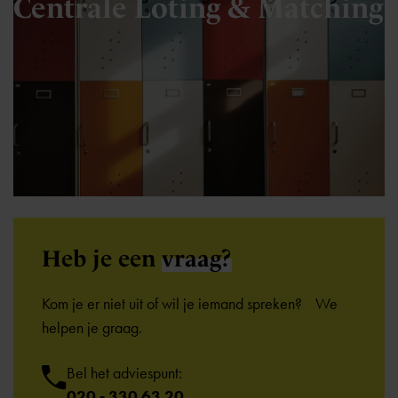
Centrale Loting & Matching
Heb je een
vraag?
Kom je er niet uit of wil je iemand spreken? We
helpen je graag.
Bel het adviespunt:
020 - 330 63 20