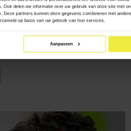
. Ook delen we informatie over uw gebruik van onze site met on
 een nieuwe norm voor de inzet van
hbo-medewerker op de voor
e. Deze partners kunnen deze gegevens combineren met andere i
ht om zestien uur per week voorschoolse educatie aan peuters a
erzameld op basis van uw gebruik van hun services.
twikkelingen de effectiviteit van de voorschool zal vergroten, maa
Aanpassen