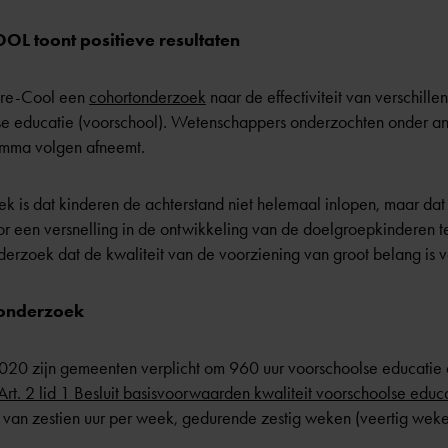
L toont positieve resultaten
Pre-Cool een
cohortonderzoek
naar de effectiviteit van verschil
e educatie (voorschool). Wetenschappers onderzochten onder and
amma volgen afneemt.
ek is dat kinderen de achterstand niet helemaal inlopen, maar dat
or een versnelling in de ontwikkeling van de doelgroepkinderen 
nderzoek dat de kwaliteit van de voorziening van groot belang is vo
 onderzoek
020 zijn gemeenten verplicht om 960 uur voorschoolse educatie 
Art. 2 lid 1 Besluit basisvoorwaarden kwaliteit voorschoolse educ
van zestien uur per week, gedurende zestig weken (veertig weken