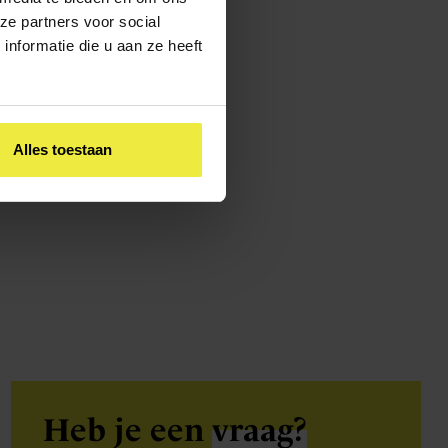
ze partners voor social
school
. Ook zijn alle
nformatie die u aan ze heeft
an te bieden.
r dit zal uit verder
Alles toestaan
Heb je een
vraag?