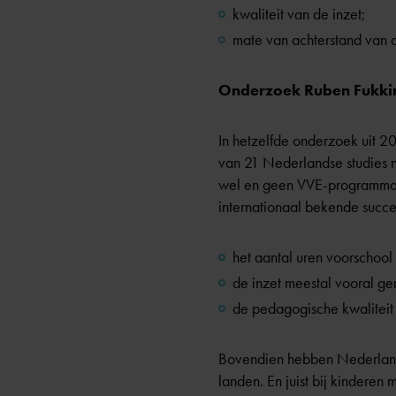
kwaliteit van de inzet;
mate van achterstand van de
Onderzoek Ruben Fukkink:
In hetzelfde onderzoek uit 20
van 21 Nederlandse studies na
wel en geen VVE-programma h
internationaal bekende succe
het aantal uren voorschool 
de inzet meestal vooral ger
de pedagogische kwaliteit 
Bovendien hebben Nederlands
landen. En juist bij kinderen