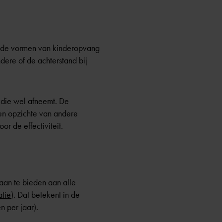
lende vormen van kinderopvang
ere of de achterstand bij
 die wel afneemt. De
ten opzichte van andere
or de effectiviteit.
aan te bieden aan alle
atie
). Dat betekent in de
 per jaar).