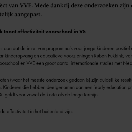
ffect van VVE. Mede dankzij deze onderzoeken zijn 
elijk aangepast.
 toont effectiviteit voorschool in VS
t aan dat de inzet van programma’s voor jonge kinderen positief ef
r kinderopvang en educatieve voorzieningen Ruben Fukkink, verge
voorschool en VVE een groot aantal internationale studies met Ned
ten (waar het meeste onderzoek gedaan is) zijn duidelijke result
. Kinderen die hebben deelgenomen aan een ‘early education pr
Dit geldt voor zowel de korte als de lange termijn.
 effectiviteit in het buitenland zijn:
;