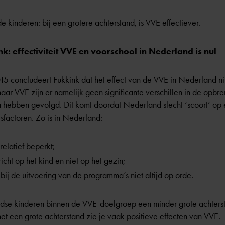
 kinderen: bij een grotere achterstand, is VVE effectiever.
 effectiviteit VVE en voorschool in Nederland is nul
15 concludeert Fukkink dat het effect van de VVE in Nederland nih
ar VVE zijn er namelijk geen significante verschillen in de opbre
ebben gevolgd. Dit komt doordat Nederland slecht ‘scoort’ op 
sfactoren. Zo is in Nederland:
relatief beperkt;
icht op het kind en niet op het gezin;
bij de uitvoering van de programma’s niet altijd op orde.
e kinderen binnen de VVE-doelgroep een minder grote achterst
 met een grote achterstand zie je vaak positieve effecten van VVE.