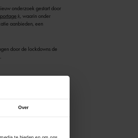
 nieuw onderzoek gestart door
pportage
, waarin onder
ucatie aanbieden, een
ingen door de lockdowns de
.
or peuters in Nederland
Over
sch medewerkers verhoogd
meer eisen aan het
 media te bieden en om ons