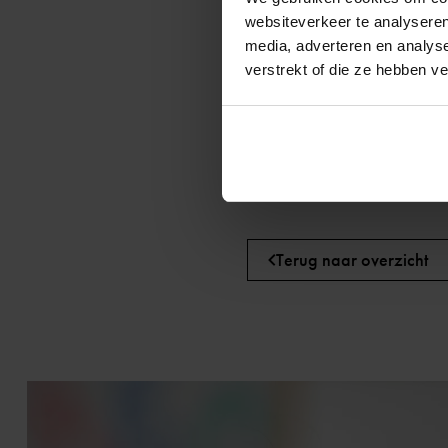
websiteverkeer te analyseren
Bovendien geldt vanaf 2022
media, adverteren en analys
gemeenten sinds 2020 verplic
verstrekt of die ze hebben v
De verwachting is dat deze on
onderzoek moeten blijken.
Terug naar overzicht