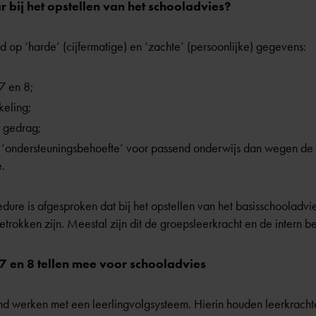
r bij het opstellen van het schooladvies?
 op ‘harde’ (cijfermatige) en ‘zachte’ (persoonlijke) gegevens:
 7 en 8;
keling;
 gedrag;
n ‘ondersteuningsbehoefte’ voor
passend onderwijs
dan wegen de 
.
ure is afgesproken dat bij het opstellen van het basisschooladvi
etrokken zijn. Meestal zijn dit de groepsleerkracht en de intern b
 7 en 8 tellen mee voor schooladvies
nd werken met een leerlingvolgsysteem. Hierin houden leerkracht