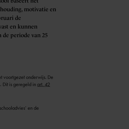
hool baseert het
khouding, motivatie en
bruari de
 vast en kunnen
 de periode van 25
het voortgezet onderwijs. De
 Dit is geregeld in
art. 42
‘schooladvies’ en de