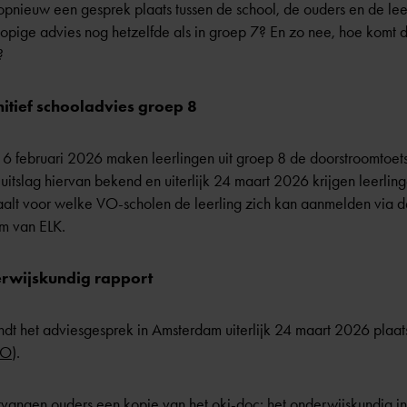
i opnieuw een gesprek plaats tussen de school, de ouders en de lee
rlopige advies nog hetzelfde als in groep 7? En zo nee, hoe komt d
?
itief schooladvies groep 8
6 februari 2026 maken leerlingen uit groep 8 de doorstroomtoets
 uitslag hiervan bekend en uiterlijk 24 maart 2026 krijgen leerling
aalt voor welke VO-scholen de leerling zich kan aanmelden via d
em van ELK.
rwijskundig rapport
t het adviesgesprek in Amsterdam uiterlijk 24 maart 2026 plaats.
PO
).
tvangen ouders een kopie van het oki-doc: het onderwijskundig in