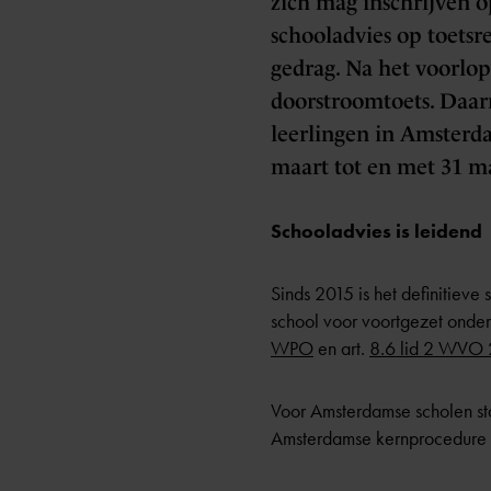
zich mag inschrijven o
schooladvies op toetsr
gedrag. Na het voorlop
doorstroomtoets. Daarn
leerlingen in Amsterd
maart tot en met 31 ma
Schooladvies is leidend
Sinds 2015 is het definitieve 
school voor voortgezet onderw
WPO
en art.
8.6 lid 2 WVO
Voor Amsterdamse scholen st
Amsterdamse kernprocedure v