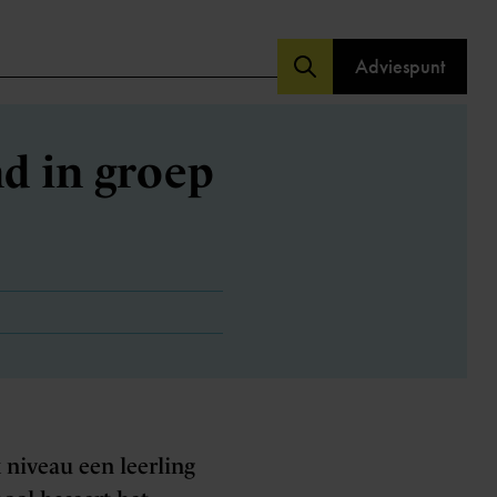
Adviespunt
nd in groep
k niveau een leerling