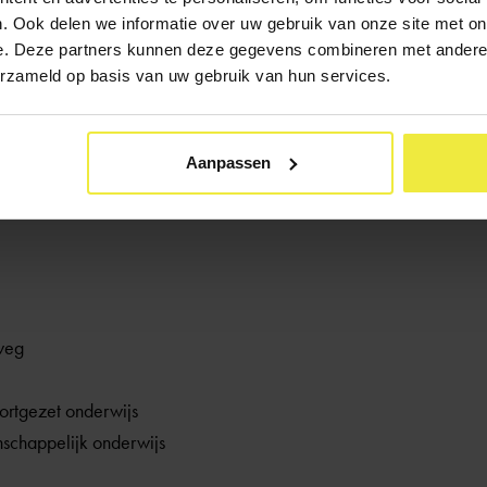
e Kernprocedure dat de school de thuissituatie niet meer mag meew
. Ook delen we informatie over uw gebruik van onze site met on
dig heeft om goed te kunnen leren en werken en welke hulp daar 
e. Deze partners kunnen deze gegevens combineren met andere i
erzameld op basis van uw gebruik van hun services.
dubbeladvies
oladvies voor één schooltype (enkelvoudig) of twee schooltypes 
Aanpassen
-t/havo. Hieronder staan alle schooltypes:
weg
rtgezet onderwijs
schappelijk onderwijs