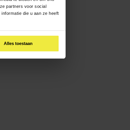
egen bij het advies. Bespreek
ze partners voor social
eventueel voor nodig is.
nformatie die u aan ze heeft
(meervoudig/dubbel).
Alles toestaan