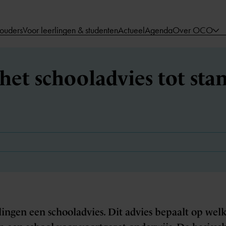
 ouders
Voor leerlingen & studenten
Actueel
Agenda
Over OCO
et schooladvies tot sta
rlingen een schooladvies. Dit advies bepaalt op wel