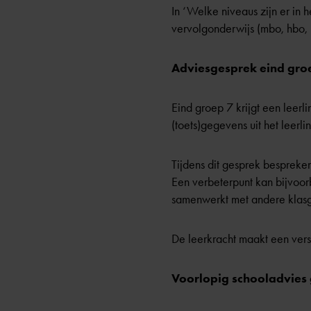
In
‘Welke niveaus zijn er in 
vervolgonderwijs (mbo, hbo, u
Adviesgesprek eind gro
Eind groep 7 krijgt een leer
(toets)gegevens uit het leer
Tijdens dit gesprek bespreke
Een verbeterpunt kan bijvoorbe
samenwerkt met andere klas
De leerkracht maakt een versl
Voorlopig schooladvies