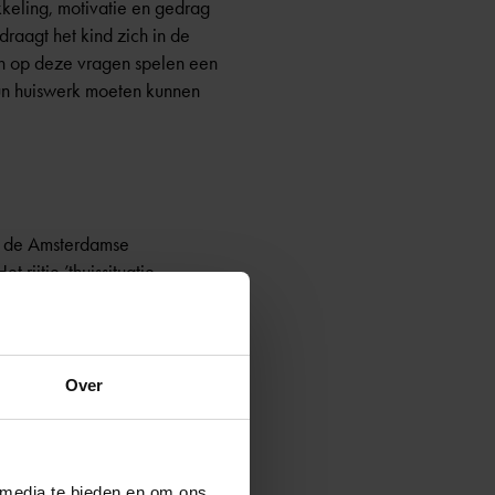
kkeling, motivatie en gedrag
aagt het kind zich in de
en op deze vragen spelen een
hun huiswerk moeten kunnen
en de Amsterdamse
rijtje ’thuissituatie,
 uit de Kernprocedure.
Over
es dan een klasgenoot met
ns het adviesgesprek. Wijs
 media te bieden en om ons