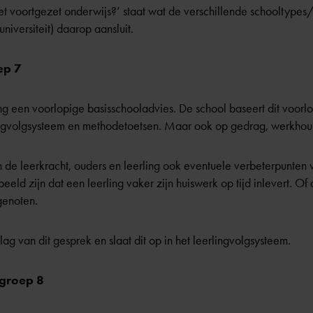
het voortgezet onderwijs?’
staat wat de verschillende schooltypes
niversiteit) daarop aansluit.
ep 7
ling een voorlopige basisschooladvies. De school baseert dit voor
lingvolgsysteem en methodetoetsen. Maar ook op gedrag, werkhoud
n de leerkracht, ouders en leerling ook eventuele verbeterpunten
eld zijn dat een leerling vaker zijn huiswerk op tijd inlevert. Of 
genoten.
ag van dit gesprek en slaat dit op in het leerlingvolgsysteem.
 groep 8