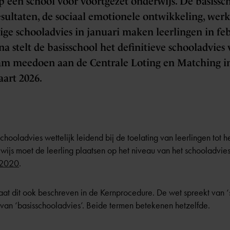
p een school voor voortgezet onderwijs. De basissc
esultaten, de sociaal emotionele ontwikkeling, wer
ige schooladvies in januari maken leerlingen in fe
a stelt de basisschool het definitieve schooladvies
am meedoen aan de Centrale Loting en Matching in
art 2026.
schooladvies wettelijk leidend bij de toelating van leerlingen tot 
ijs moet de leerling plaatsen op het niveau van het schooladvies.
 2020
.
aat dit ook beschreven in de
Kernprocedure
. De wet spreekt van 
an ‘basisschooladvies’. Beide termen betekenen hetzelfde.