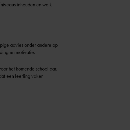
/niveaus inhouden en welk
lopige advies onder andere op
ing en motivatie.
 voor het komende schooljaar.
dat een leerling vaker