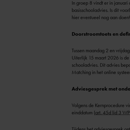
In groep 8 vindt er in januar
basisschooladvies. Is dit voo
hier eventueel nog aan doen
Doorstroomtoets en defin
Tussen maandag 2 en vrijdag 
Uiterlijk 15 maart 2026 is de
schooladvies. Dit advies bep
Matching in het online syste
Adviesgesprek met onde
Volgens de Kernprocedure vind
einddatum (
art. 45d lid 3 W
Tijdens het adviesgesprek on