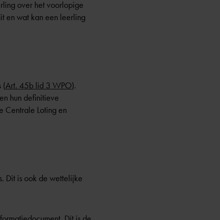
rling over het voorlopige
it en wat kan een leerling
 (
Art. 45b lid 3 WPO
).
en hun definitieve
e Centrale Loting en
 Dit is ook de wettelijke
formatiedocument. Dit is de