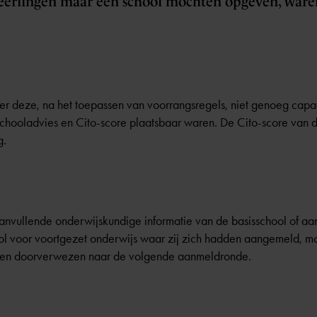
leerlingen maar één school mochten opgeven, war
r deze, na het toepassen van voorrangsregels, niet genoeg capaci
 schooladvies en Cito-score plaatsbaar waren. De Cito-score van d
g.
aanvullende onderwijskundige informatie van de basisschool of aa
ol voor voortgezet onderwijs waar zij zich hadden aangemeld, 
 en doorverwezen naar de volgende aanmeldronde.