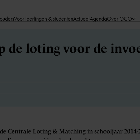
 ouders
Voor leerlingen & studenten
Actueel
Agenda
Over OCO
p de loting voor de invo
de Centrale Loting & Matching in schooljaar 2014-