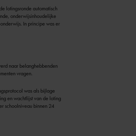
ede lotingsronde automatisch
ende, onderwijsinhoudelijke
ionderwijs. In principe was er
d werd naar belanghebbenden
cumenten vragen.
gsprotocol was als bijlage
ng en wachtlijst van de loting
er schoolniveau binnen 24