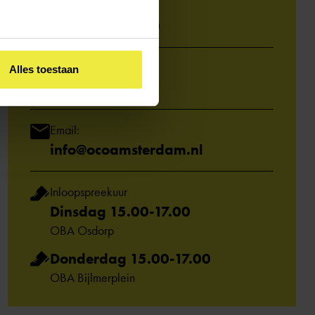
Bel het adviespunt:
020 - 330 63 20
WhatsApp:
Alles toestaan
06 1600 4600
Email:
info@ocoamsterdam.nl
Inloopspreekuur
Dinsdag 15.00-17.00
OBA Osdorp
Donderdag 15.00-17.00
OBA Bijlmerplein