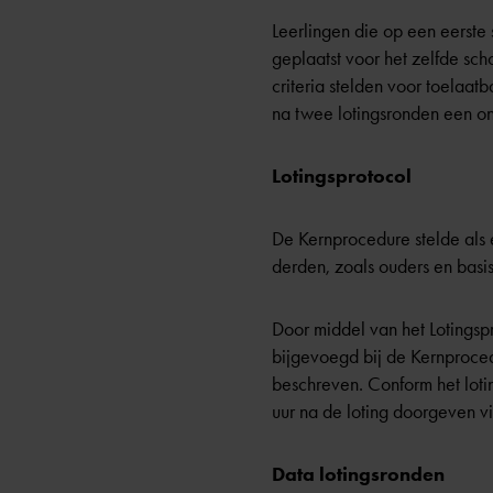
Leerlingen die op een eerste 
geplaatst voor het zelfde sc
criteria stelden voor toelaat
na twee lotingsronden een on
Lotingsprotocol
De Kernprocedure stelde als
derden, zoals ouders en basi
Door middel van het Lotingsp
bijgevoegd bij de Kernprocedu
beschreven. Conform het lot
uur na de loting doorgeven v
Data lotingsronden