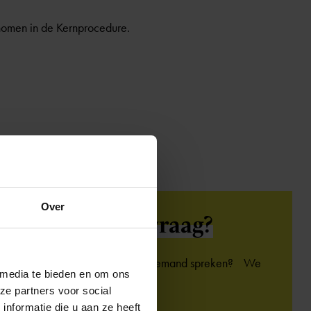
nomen in de Kernprocedure.
Over
Heb je een
vraag?
Kom je er niet uit of wil je iemand spreken? We
 media te bieden en om ons
helpen je graag.
ze partners voor social
nformatie die u aan ze heeft