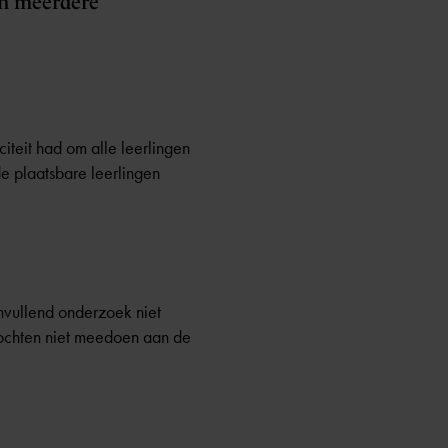
en meerdere
teit had om alle leerlingen
e plaatsbare leerlingen
nvullend onderzoek niet
mochten niet meedoen aan de