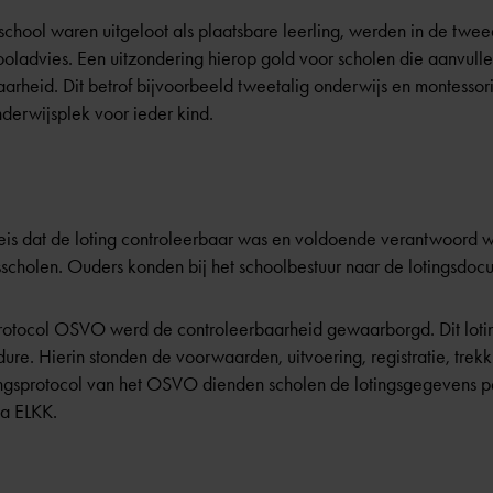
school waren uitgeloot als plaatsbare leerling, werden in de twe
hooladvies. Een uitzondering hierop gold voor scholen die aanvull
baarheid. Dit betrof bijvoorbeeld tweetalig onderwijs en montessor
derwijsplek voor ieder kind.
 eis dat de loting controleerbaar was en voldoende verantwoor
sscholen. Ouders konden bij het schoolbestuur naar de lotingsdo
rotocol OSVO werd de controleerbaarheid gewaarborgd. Dit lotin
re. Hierin stonden de voorwaarden, uitvoering, registratie, trekki
ingsprotocol van het OSVO dienden scholen de lotingsgegevens p
ia ELKK.