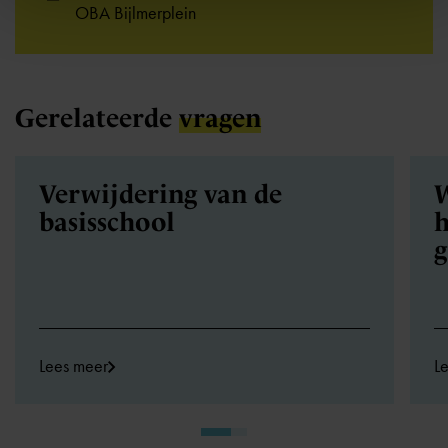
OBA Bijlmerplein
Gerelateerde
vragen
Verwijdering van de
W
basisschool
h
Lees meer
L