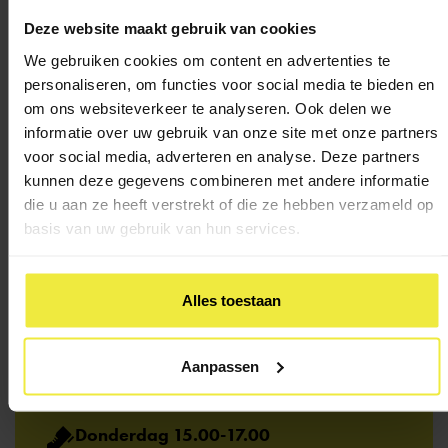
Kom je er niet uit of wil je iemand spreken? We
Deze website maakt gebruik van cookies
helpen je graag.
We gebruiken cookies om content en advertenties te
personaliseren, om functies voor social media te bieden en
Bel het adviespunt:
om ons websiteverkeer te analyseren. Ook delen we
020 - 330 63 20
informatie over uw gebruik van onze site met onze partners
voor social media, adverteren en analyse. Deze partners
WhatsApp:
kunnen deze gegevens combineren met andere informatie
06 1600 4600
die u aan ze heeft verstrekt of die ze hebben verzameld op
basis van uw gebruik van hun services.
Email:
info@ocoamsterdam.nl
Alles toestaan
Inloopspreekuur
Aanpassen
Dinsdag 15.00-17.00
OBA Osdorp
Donderdag 15.00-17.00