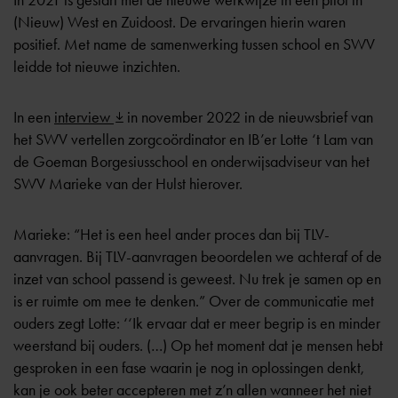
In 2021 is gestart met de nieuwe werkwijze in een pilot in
(Nieuw) West en Zuidoost. De ervaringen hierin waren
positief. Met name de samenwerking tussen school en SWV
leidde tot nieuwe inzichten.
In een
interview
in november 2022 in de nieuwsbrief van
het SWV vertellen zorgcoördinator en IB’er Lotte ‘t Lam van
de Goeman Borgesiusschool en onderwijsadviseur van het
SWV Marieke van der Hulst hierover.
Marieke: “Het is een heel ander proces dan bij TLV-
aanvragen. Bij TLV-aanvragen beoordelen we achteraf of de
inzet van school passend is geweest. Nu trek je samen op en
is er ruimte om mee te denken.” Over de communicatie met
ouders zegt Lotte: ‘‘Ik ervaar dat er meer begrip is en minder
weerstand bij ouders. (…) Op het moment dat je mensen hebt
gesproken in een fase waarin je nog in oplossingen denkt,
kan je ook beter accepteren met z’n allen wanneer het niet