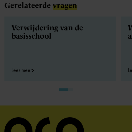
Gerelateerde
vragen
Verwijdering van de
W
basisschool
a
Lees meer
L