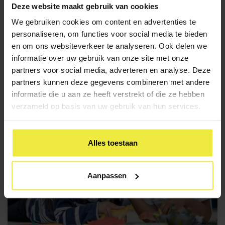
Vrijdag 13 februari 2026:
open dag
Deze website maakt gebruik van cookies
We gebruiken cookies om content en advertenties te
personaliseren, om functies voor social media te bieden
en om ons websiteverkeer te analyseren. Ook delen we
informatie over uw gebruik van onze site met onze
Terug naar overzicht
partners voor social media, adverteren en analyse. Deze
partners kunnen deze gegevens combineren met andere
informatie die u aan ze heeft verstrekt of die ze hebben
verzameld op basis van uw gebruik van hun services.
Alles toestaan
Aanpassen