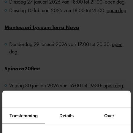
Dinsdag 27 januari 2026 van 18:00 tot 21:00:
open dag
Dinsdag 10 februari 2026 van 18:00 tot 21:00:
open dag
Montessori Lyceum Terra Nova
Donderdag 29 januari 2026 van 17:00 tot 20:30:
open
dag
Spinoza20first
Vrijdag 30 januari 2026 van 16:00 tot 19:30:
open dag
Zaterdag 31 januari 2026 van 10:00 tot 14:00:
open dag
Woensdag 4 maart:
proeflesmiddag
Toestemming
Details
Over
Spring High