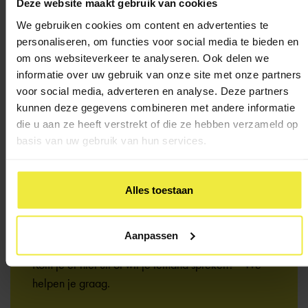
Deze website maakt gebruik van cookies
We gebruiken cookies om content en advertenties te
personaliseren, om functies voor social media te bieden en
om ons websiteverkeer te analyseren. Ook delen we
informatie over uw gebruik van onze site met onze partners
voor social media, adverteren en analyse. Deze partners
kunnen deze gegevens combineren met andere informatie
die u aan ze heeft verstrekt of die ze hebben verzameld op
basis van uw gebruik van hun services.
Alles toestaan
Heb je een
vraag?
Aanpassen
Kom je er niet uit of wil je iemand spreken? We
helpen je graag.