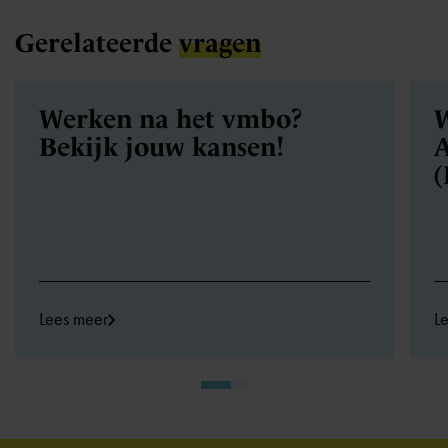
Gerelateerde
vragen
Werken na het vmbo?
W
Bekijk jouw kansen!
A
(
Lees meer
L