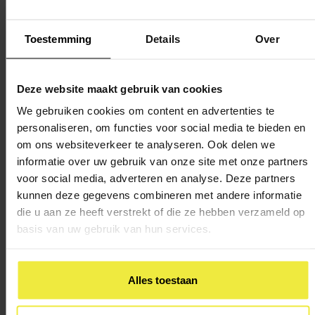
(CvTE) (
Art. 3.29 lid 2 Bekostigingsbesluit WVO 2020
).
Toestemming
Details
Over
Mag een leerling bij overlijden van een familielid
uitstel krijgen van het examen?
Deze website maakt gebruik van cookies
Ja, indien een kandidaat om een geldige reden, ter
We gebruiken cookies om content en advertenties te
beoordeling van de directeur, is verhinderd bij één of meer
personaliseren, om functies voor social media te bieden en
examens in het eerste tijdvak, mag hij de centraal examens
om ons websiteverkeer te analyseren. Ook delen we
informatie over uw gebruik van onze site met onze partners
in het tweede tijdvak maken, voor maximaal twee toetsen
voor social media, adverteren en analyse. Deze partners
per dag (
art. 3.29 lid 1 Uitvoeringsbesluit WVO
). Als hij in
kunnen deze gegevens combineren met andere informatie
het tweede tijdvak ook verhinderd is of de examens in dit
die u aan ze heeft verstrekt of die ze hebben verzameld op
tijdvak niet kan voltooien, kan hij de examens maken in het
basis van uw gebruik van hun services.
derde tijdvak, bij het CvTE (
art. 3.29 lid 2 Uitvoeringsbesluit
WVO
).
Alles toestaan
Mag een ernstig zieke leerling die niet naar school
kan komen voor het centraal examen, het examen