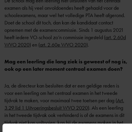
De school mag een leerling niet uitsluiten van het centraal
examen als hij veel onvoldoendes heeft gehaald voor de
schoolexamens, maar wel het volledige PTA heeft afgerond.
Doet de school dit toch, dan kan de kandidaat contact
opnemen met de examencommissie. Sinds 1 augustus 2021
heeft iedere VO-school zo’n commissie ingesteld (
art. 2.60d
WVO 2020
) en (
art. 2.60e WVO 2020
).
Mag een leerling die lang ziek is geweest of nog is,
ook op een later moment centraal examen doen?
Ja, de directeur kan besluiten dat er een geldige reden is
voor een leerling om het centraal examen in het tweede
tijdvak te maken, voor maximaal twee toetsen per dag (
Art.
3.29 lid 1 Uitvoeringsbesluit WVO 2020
). Als een leerling
in het tweede tijdvak ook verhinderd is of de examens in dit
tijdvak niet kan voltooien, kan hij de examens maken in het
derde tijdvak, bij het College voor Toetsen en Examens