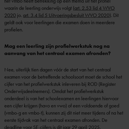
het vmbo heeft betrekking op een thema uit het profiel
waarin de leerling onderwijs volgt (
art. 2.53 lid 4 WVO
2020
jo.
art. 3.4 lid 5 Uitvoeringsbesluit WVO 2020
). Dit
geldt ook voor leerlingen die examen doen in meerdere
profielen.
Mag een leerling zijn profielwerkstuk nog na
aanvang van het centraal examen afronden?
Nee, uiterlijk tien dagen vóór de start van het centraal
examen voor de betreffende schoolsoort moet de school het
cijfer van het profielwerkstuk inleveren bij ROD (Register
Onderwijsdeelnemers). Omdat het profielwerkstuk
onderdeel is van het schoolexamen en leerlingen hiervoor
een cijfer krijgen (havo en vwo) of een voldoende of goed
(vmbo-g en vmbo-t), kunnen zij dit niet meer tijdens of na het
eerste tijdvak van het centraal examen afronden. De
deadline voor SE-cijfers is dit jaar 29 april 2025.