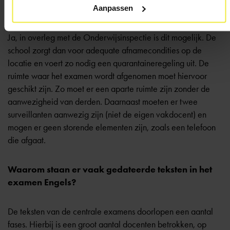
thuis of in het ziekenhuis maken?
Aanpassen
Ja, in overleg met de Onderwijsinspectie is dit mogelijk. De
school zorgt dan voor adequate afnamecondities op de
locatie en voert zo nodig een quarantaineregeling uit. De
ruimte waar het examen wordt afgenomen moet hiervoor
geschikt zijn. Zo moet er een aparte ruimte zijn zonder de
aanwezigheid van derden. Daarnaast moeten er twee
surveillanten aanwezig zijn (niet de eigen vakdocent) en
mogen er geen storende elementen zijn, zoals een telefoon
die afgaat.
Waarom staan er vaak gedateerde teksten in het
examen Engels?
De teksten van de centrale examens doorlopen een aantal
fases. Hierbij is een groot aantal docenten betrokken, op