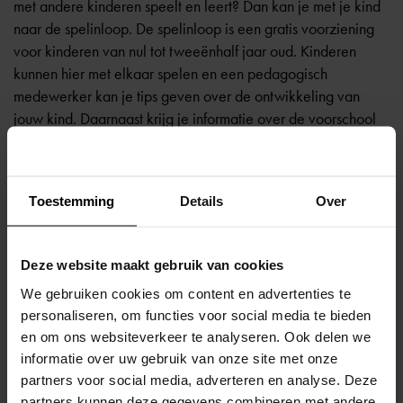
met andere kinderen speelt en leert? Dan kan je met je kind
naar de
spelinloop
. De spelinloop is een gratis voorziening
voor kinderen van nul tot tweeënhalf jaar oud. Kinderen
kunnen hier met elkaar spelen en een pedagogisch
medewerker kan je tips geven over de ontwikkeling van
jouw kind. Daarnaast krijg je informatie over de voorschool
en VVE.
Toestemming
Details
Over
Terug naar overzicht
Deze website maakt gebruik van cookies
We gebruiken cookies om content en advertenties te
personaliseren, om functies voor social media te bieden
en om ons websiteverkeer te analyseren. Ook delen we
informatie over uw gebruik van onze site met onze
partners voor social media, adverteren en analyse. Deze
partners kunnen deze gegevens combineren met andere