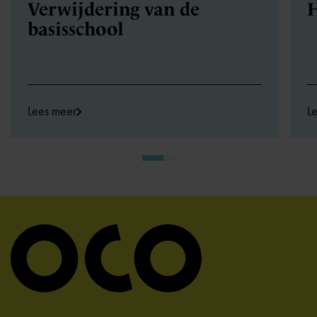
Verwijdering van de
H
basisschool
Lees meer
L