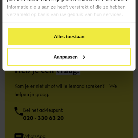
informatie die u aan ze heeft verstrekt of die ze hebben
verzameld op basis van uw gebruik van hun services.
Alles toestaan
Aanpassen
Heb je een
vraag?
Kom je er niet uit of wil je iemand spreken? We
helpen je graag.
Bel het adviespunt:
020 - 330 63 20
WhatsApp: