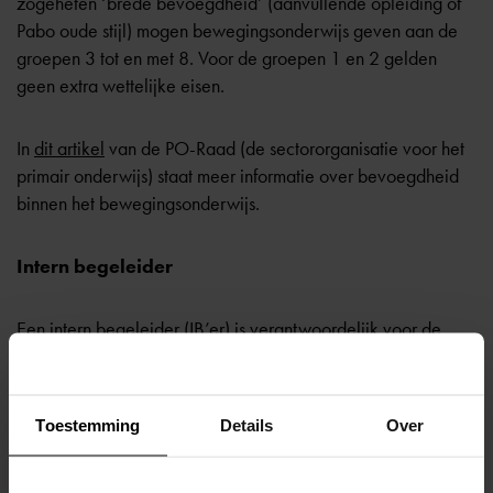
zogeheten ‘brede bevoegdheid’ (aanvullende opleiding of
Pabo oude stijl) mogen bewegingsonderwijs geven aan de
groepen 3 tot en met 8. Voor de groepen 1 en 2 gelden
geen extra wettelijke eisen.
In
dit artikel
van de PO-Raad (de sectororganisatie voor het
primair onderwijs) staat meer informatie over bevoegdheid
binnen het bewegingsonderwijs.
Intern begeleider
Een
intern begeleider
(IB’er) is verantwoordelijk voor de
leerlingenzorg. De IB’er ondersteunt leerkrachten en ouders
in de begeleiding van leerlingen die extra zorg nodig
hebben. Voorbeelden van taken die een IB’er uitvoert zijn:
Toestemming
Details
Over
coördinatie van het leerlingvolgsysteem (LVS);