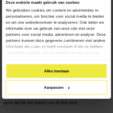
Deze website maakt gebruik van cookies
leerkrachten coachen en begeleiden in pedagogisch
handelen;
We gebruiken cookies om content en advertenties te
invullen
groeidocument;
personaliseren, om functies voor social media te bieden
en om ons websiteverkeer te analyseren. Ook delen we
leerkrachten coachen en begeleiden in
informatie over uw gebruik van onze site met onze
klassenmanagement;
partners voor social media, adverteren en analyse. Deze
leerkrachten begeleiden bij het opstellen van
partners kunnen deze gegevens combineren met andere
handelingsplannen.
informatie die u aan ze heeft verstrekt of die ze hebben
verzameld op basis van uw gebruik van hun services.
Veel IB’ers hebben een functie als leerkracht met de interne
begeleiding als taak. Zij zijn in het bezit van een pabo-
diploma en hebben daarnaast vaak een relevante master
Alles toestaan
gevolgd, zoals de master EN (Educational Needs). Omdat
de rol van een IB’er (nog) niet is vastgelegd in een formeel
Aanpassen
functieprofiel, cao of wet verschilt het takenpakket per
school. In veel gevallen is het takenpakket van een IB’er zo
groot dat die niet (meer) voor de klas staat.