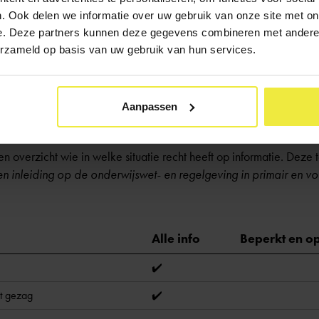
 een omgangsregeling tussen ouder en kind is afgewezen en de ou
. Ook delen we informatie over uw gebruik van onze site met on
De school weigert dan om informatie te geven die het contact mog
e. Deze partners kunnen deze gegevens combineren met andere i
etboek
moet de school namelijk primair handelen in het belang van
erzameld op basis van uw gebruik van hun services.
nrechte informatie wordt ontzegd, kun je hierover in gesprek gaan 
niets opleveren, ook een klacht indienen bij de klachtencommissie
Aanpassen
n de klachtenprocedure staat in
de schoolgids
.
en overzicht wie in welke situatie recht heeft op informatie. Deze 
n inleiding op de onderwijswet- en regelgeving in primair en v
Alle info
Beperkt en o
✔️
t gezag
✔️