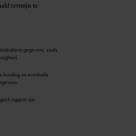
aald termijn te
nistratieve gegevens, zoals
ezigheid.
de houding en eventuele
gegevens.
isch rapport zijn