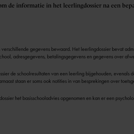
 om de informatie in het leerlingdossier na een bep
n verschillende gegevens bewaard. Het leerlingdossier bevat admi
e school, adresgegevens, betalingsgegevens en gegevens over afw
ssier de schoolresultaten van een leerling bijgehouden, evenals 
naast staan er soms ook notities in van besprekingen over toets
ngdossier het basisschooladvies opgenomen en kan er een psycholog