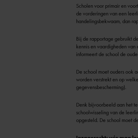
Scholen voor primair en voor
de vorderingen van een leerl
handelingsbekwaam, dan rappo
Bij de rapportage gebruikt de
kennis en vaardigheden van d
informeert de school de oude
De school moet ouders ook a
worden verstrekt en op welk
gegevensbescherming).
Denk bijvoorbeeld aan het te
schoolwisseling van de leerl
opgesteld. De school moet de
Inzagerecht: wie mag lee