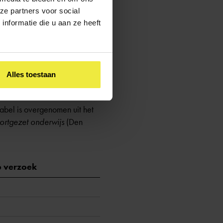
der het kind alsnog probeert
ze partners voor social
elijk maakt. Volgens
art.
nformatie die u aan ze heeft
 het kind.
met de school of het bestuur.
 van de school. Informatie
Alles toestaan
tabel is overgenomen uit het
oortgezet onderwijs
(Den
p verzoek