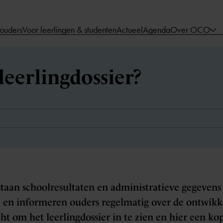
 ouders
Voor leerlingen & studenten
Actueel
Agenda
Over OCO
leerlingdossier?
staan schoolresultaten en administratieve gegevens 
j en informeren ouders regelmatig over de ontwikk
t om het leerlingdossier in te zien en hier een kop