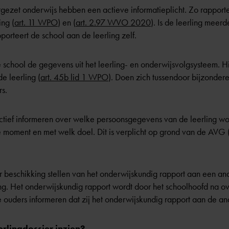
tgezet onderwijs hebben een actieve informatieplicht. Zo rapport
ing (
art. 11 WPO
) en (
art. 2.97 WVO 2020
). Is de leerling meerd
rteert de school aan de leerling zelf.
 school de gegevens uit het leerling- en onderwijsvolgsysteem. Hi
e leerling (
art. 45b lid 1 WPO
). Doen zich tussendoor bijzonder
rs.
ctief informeren over welke persoonsgegevens van de leerling wo
e moment en met welk doel. Dit is verplicht op grond van de AV
r beschikking stellen van het onderwijskundig rapport aan een and
ing. Het onderwijskundig rapport wordt door het schoolhoofd na o
 ouders informeren dat zij het onderwijskundig rapport aan de and
rlingdossier inzien?