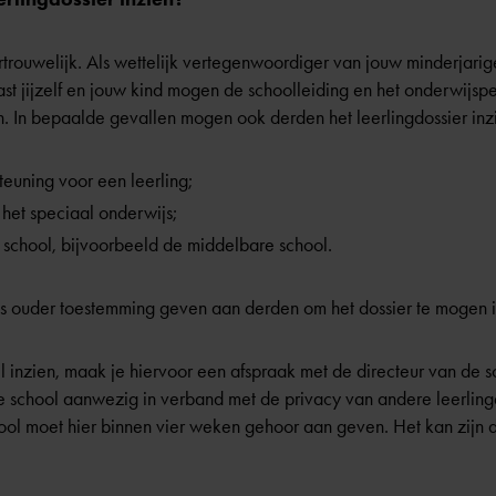
vertrouwelijk. Als wettelijk vertegenwoordiger van jouw minderjarig
aast jijzelf en jouw kind mogen de schoolleiding en het onderwijspe
en. In bepaalde gevallen mogen ook derden het leerlingdossier inz
euning voor een leerling;
 het speciaal onderwijs;
school, bijvoorbeeld de middelbare school.
ls ouder toestemming geven aan derden om het dossier te mogen i
il inzien, maak je hiervoor een afspraak met de directeur van de sc
 de school aanwezig in verband met de privacy van andere leerling
hool moet hier binnen vier weken gehoor aan geven. Het kan zijn 