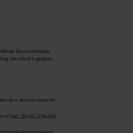
hillende
bewaartermijnen
rling van school is gegaan,
derwijs is doorverwezen tot
reven (
art. 18a lid 13 Besluit
r- en begeleidingsgegevens
).