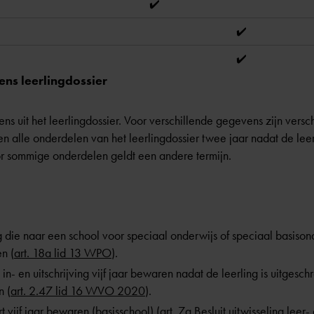
✔️
✔️
✔️
ns leerlingdossier
s uit het leerlingdossier. Voor verschillende gegevens zijn versc
en alle onderdelen van het leerlingdossier twee jaar nadat de lee
r sommige onderdelen geldt een andere termijn.
 die naar een school voor speciaal onderwijs of speciaal basison
n (
art. 18a lid 13 WPO
).
n- en uitschrijving vijf jaar bewaren nadat de leerling is uitgesch
n (
art. 2.47 lid 16 WVO 2020
).
 vijf jaar bewaren (basisschool) (
art. 7a Besluit uitwisseling lee