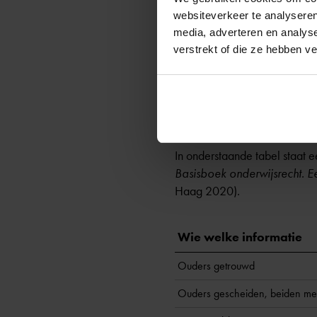
Een voorbeeld hiervan is als
websiteverkeer te analyseren
te ontmoeten bij de school. 
media, adverteren en analys
1:377c van het Burgerlijk W
verstrekt of die ze hebben v
Wanneer je vindt dat je ten o
Je kunt, als deze gesprekken 
over de klachtencommissie e
In onderstaande tabel staat e
Basisboek onderwijsrecht. Ee
Haag 2020).
Wie welke informatie
Ouders getrouwd
Ouders gescheiden, beiden me