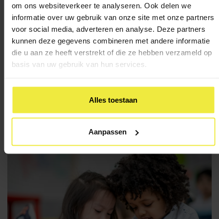
om ons websiteverkeer te analyseren. Ook delen we
Eindtoets in het OKR opgenomen. In Amsterdam heet dit
informatie over uw gebruik van onze site met onze partners
rapport ook wel het
oki-doc
. De basisschool moet ouders
voor social media, adverteren en analyse. Deze partners
informeren over de inhoud. Ouders hebben recht op inzage
kunnen deze gegevens combineren met andere informatie
en kunnen de school vragen om opmerkingen aan het
die u aan ze heeft verstrekt of die ze hebben verzameld op
rapport toe te voegen.
basis van uw gebruik van hun services.
Alles toestaan
Terug naar overzicht
Aanpassen