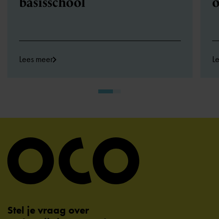
basisschool
o
Lees meer
L
Stel je vraag over