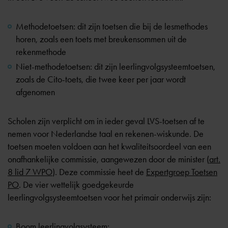
Methodetoetsen: dit zijn toetsen die bij de lesmethodes
horen, zoals een toets met breukensommen uit de
rekenmethode
Niet-methodetoetsen: dit zijn leerlingvolgsysteemtoetsen,
zoals de Cito-toets, die twee keer per jaar wordt
afgenomen
Scholen zijn verplicht om in ieder geval LVS-toetsen af te
nemen voor Nederlandse taal en rekenen-wiskunde. De
toetsen moeten voldoen aan het kwaliteitsoordeel van een
onafhankelijke commissie, aangewezen door de minister (
art.
8 lid 7 WPO
). Deze commissie heet de
Expertgroep Toetsen
PO
. De vier wettelijk goedgekeurde
leerlingvolgsysteemtoetsen voor het primair onderwijs zijn:
Boom leerlingvolgsysteem;