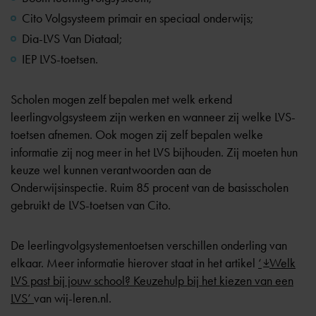
Cito Volgsysteem primair en speciaal onderwijs;
Dia-LVS Van Diataal;
IEP LVS-toetsen.
Scholen mogen zelf bepalen met welk erkend
leerlingvolgsysteem zijn werken en wanneer zij welke LVS-
toetsen afnemen. Ook mogen zij zelf bepalen welke
informatie zij nog meer in het LVS bijhouden. Zij moeten hun
keuze wel kunnen verantwoorden aan de
Onderwijsinspectie. Ruim 85 procent van de basisscholen
gebruikt de LVS-toetsen van Cito.
De leerlingvolgsystementoetsen verschillen onderling van
elkaar. Meer informatie hierover staat in het artikel
‘
Welk
LVS past bij jouw school? Keuzehulp bij het kiezen van een
LVS’
van wij-leren.nl.