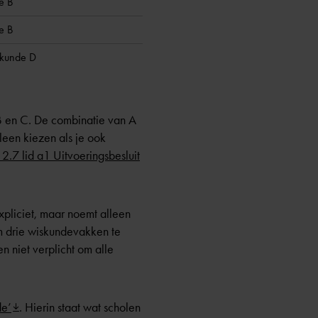
e B
e B
skunde D
B en C. De combinatie van A
leen kiezen als je ook
. 2.7 lid a1 Uitvoeringsbesluit
xpliciet, maar noemt alleen
om drie wiskundevakken te
 niet verplicht om alle
de’
. Hierin staat wat scholen