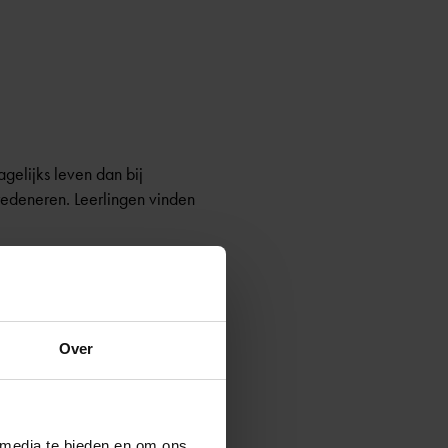
gelijks leven dan bij
redeneren. Leerlingen vinden
 vak alleen volgen als zij
Over
 media te bieden en om ons