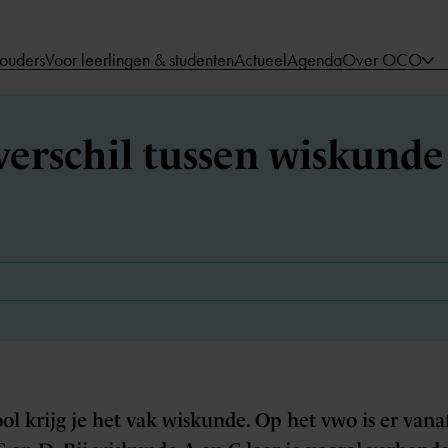
 ouders
Voor leerlingen & studenten
Actueel
Agenda
Over OCO
verschil tussen wiskunde 
 krijg je het vak wiskunde. Op het vwo is er vanaf 