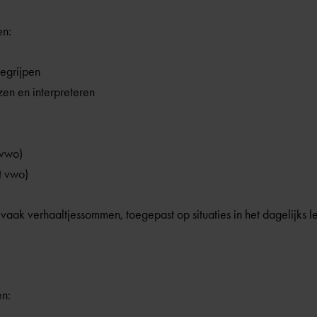
en:
egrijpen
zen en interpreteren
 vwo)
t vwo)
vaak verhaaltjessommen, toegepast op situaties in het dagelijks l
en: