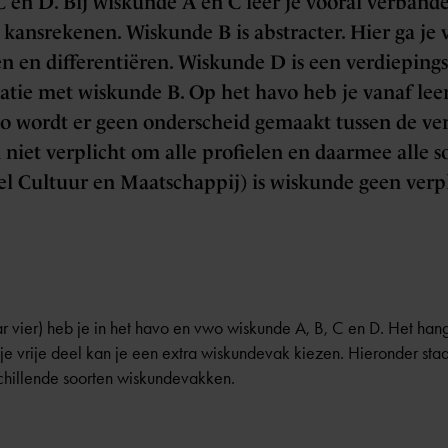
C en D. Bij wiskunde A en C leer je vooral verban
n kansrekenen. Wiskunde B is abstracter. Hier ga je 
en en differentiëren. Wiskunde D is een verdieping
tie met wiskunde B. Op het havo heb je vanaf leer
o wordt er geen onderscheid gemaakt tussen de ver
 niet verplicht om alle profielen en daarmee alle 
iel Cultuur en Maatschappij) is wiskunde geen ver
 vier) heb je in het havo en vwo wiskunde A, B, C en D. Het hang
je vrije deel kan je een extra wiskundevak kiezen. Hieronder staa
schillende soorten wiskundevakken.