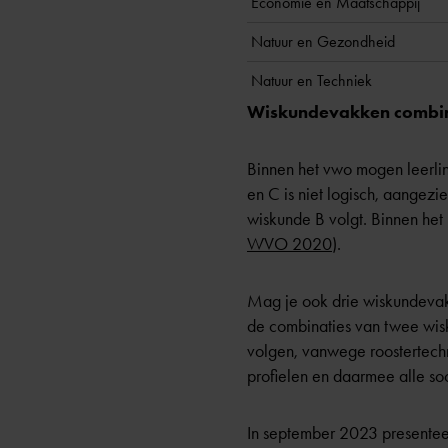
Economie en Maatschappij
Natuur en Gezondheid
Natuur en Techniek
Wiskundevakken combi
Binnen het vwo mogen leerli
en C is niet logisch, aangez
wiskunde B volgt. Binnen het
WVO 2020
).
Mag je ook drie wiskundevakk
de combinaties van twee wisk
volgen, vanwege roostertechn
profielen en daarmee alle so
In september 2023 presente