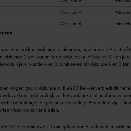
Wiskunde A
Wiskund
Wiskunde A
Wiskund
Wiskunde B
Extra wi
neren
ngen twee vakken wiskunde combineren, bijvoorbeeld A en B of 
ien wiskunde C een variant is op wiskunde A. Wiskunde D kan je al
 havo kun je wiskunde A en B combineren of wiskunde B en D (
art
en volgen, zoals wiskunde A, B en D? De wet verbiedt dit niet e
undevakken. In de praktijk zal het vaak ook niet haalbaar zijn 
ische beperkingen en personeelsbezetting. Bovendien zijn scholen
orten wiskunde aan te bieden.
erde SLO de vernieuwde
‘Conceptkerndoelen rekenen en wiskun