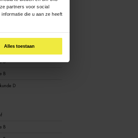
ze partners voor social
nformatie die u aan ze heeft
ef
Alles toestaan
 A of B
e B
e B
skunde D
ef
e B