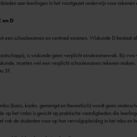
anbieden aan leerlingen in het voortgezet onderwijs voor rekenen
C en D
uit een schoolexamen en centraal examen. Wiskunde D bestaat al
 Maatschappij, is wiskunde geen verplicht eindexamenvak. Bij vwo
kunde, moeten wel een verplicht schoolexamen rekenen maken. 
au
3F.
vmbo (basis, kader, gemengd en theoretisch) wordt geen ondersc
e op het vmbo is gericht op praktische vaardigheden die leerlinge
t vak de studenten voor op hun vervolgopleiding in het mbo en h