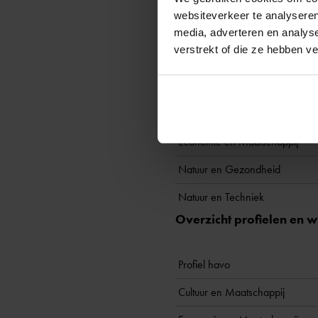
Ruimtemeetkunde
websiteverkeer te analyseren
media, adverteren en analys
Overzicht profielen en
verstrekt of die ze hebben v
Profiel vwo
Cultuur en Maatschappij
Economie en Maatschappij
Natuur en Gezondheid
Natuur en Techniek
Overzicht profielen en
Profiel havo
Cultuur en Maatschappij