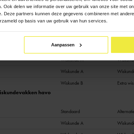
. Ook delen we informatie over uw gebruik van onze site met on
e. Deze partners kunnen deze gegevens combineren met andere i
 wiskundevakken vwo
erzameld op basis van uw gebruik van hun services.
Standaard
Alternati
Aanpassen
Wiskunde C
Wiskunde
Wiskunde A
Wiskund
Wiskunde A
Wiskund
Wiskunde B
Extra wi
 wiskundevakken havo
Standaard
Alternati
Wiskunde A
Wiskund