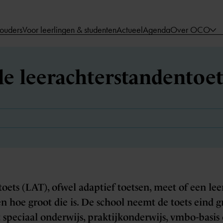
 ouders
Voor leerlingen & studenten
Actueel
Agenda
Over OCO
e leerachterstandentoet
oets (LAT), ofwel adaptief toetsen, meet of een lee
n hoe groot die is. De school neemt de toets eind gr
 speciaal onderwijs, praktijkonderwijs, vmbo-basi