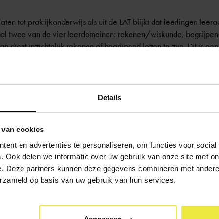
aten tot
praktijkonderwijs
als uit de LAT blijkt dat leerlingen lee
al twee van de vier leerdomeinen: rekenen/wiskunde, begrijpend
n dient inzichtelijk rekenen of begrijpend lezen te zijn. Dit is een
Details
blijkt dat een leerling een leerachterstand heeft, dan onderzoekt 
arvoor is meestal een capaciteitenonderzoek (CAP), ook wel intel
 van cookies
 in het artikel:
‘Wat meet het capaciteitenonderzoek (CAP)?’
ent en advertenties te personaliseren, om functies voor social
. Ook delen we informatie over uw gebruik van onze site met on
e. Deze partners kunnen deze gegevens combineren met andere i
erzameld op basis van uw gebruik van hun services.
Aanpassen