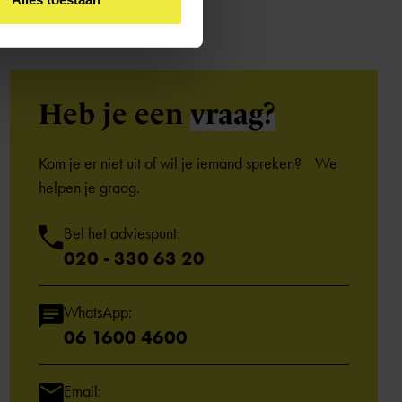
Heb je een
vraag?
Kom je er niet uit of wil je iemand spreken? We
helpen je graag.
Bel het adviespunt:
020 - 330 63 20
WhatsApp:
06 1600 4600
Email: