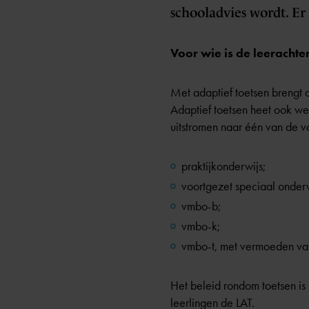
schooladvies wordt. Er
Voor wie is de leerachte
Met adaptief toetsen brengt d
Adaptief toetsen heet ook wel
uitstromen naar één van de 
praktijkonderwijs
;
voortgezet speciaal onder
vmbo-b
;
vmbo-k
;
vmbo-t
, met vermoeden van
Het beleid rondom toetsen i
leerlingen de LAT.