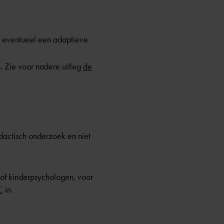
na eventueel een adaptieve
. Zie voor nadere uitleg
de
dactisch onderzoek en niet
of kinderpsychologen, voor
C
in.