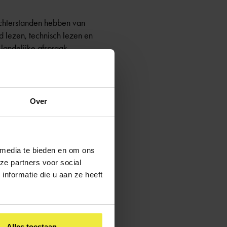
rachterstanden hebben van
 lezen, technisch lezen en
 landelijke afspraak.
Over
de school wat de oorzaak
ligentietest genoemd.
 media te bieden en om ons
ze partners voor social
nformatie die u aan ze heeft
Alles toestaan