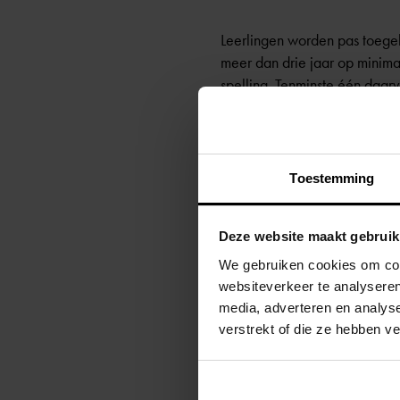
Leerlingen worden pas toegel
meer dan drie jaar op minima
spelling. Tenminste één daarva
Capaciteitentoets
Toestemming
Als uit het adaptief toetsen 
hiervan is. De eerste stap da
Deze website maakt gebruik
Meer informatie hierover staat
We gebruiken cookies om cont
websiteverkeer te analyseren
media, adverteren en analys
verstrekt of die ze hebben v
Terug naar overzicht