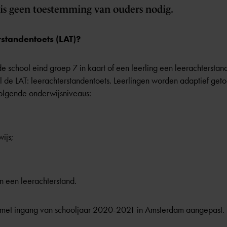
 is geen toestemming van ouders nodig.
rstandentoets (LAT)?
e school eind groep 7 in kaart of een leerling een leerachterstand
 de LAT: leerachterstandentoets. Leerlingen worden adaptief getoets
volgende
onderwijsniveaus
:
wijs
;
 een leerachterstand.
s met ingang van schooljaar 2020-2021 in Amsterdam aangepast.