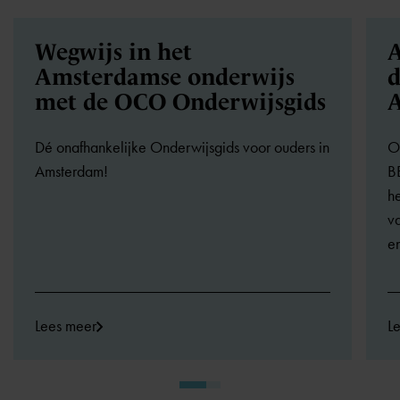
Wegwijs in het
A
Amsterdamse onderwijs
d
met de OCO Onderwijsgids
Dé onafhankelijke Onderwijsgids voor ouders in
O
Amsterdam!
B
he
va
en
Lees meer
L