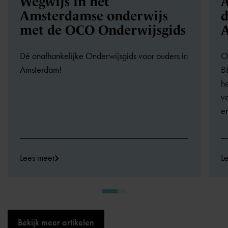
Wegwijs in het
A
Amsterdamse onderwijs
d
met de OCO Onderwijsgids
Dé onafhankelijke Onderwijsgids voor ouders in
O
Amsterdam!
B
he
va
en
Lees meer
L
Bekijk meer artikelen