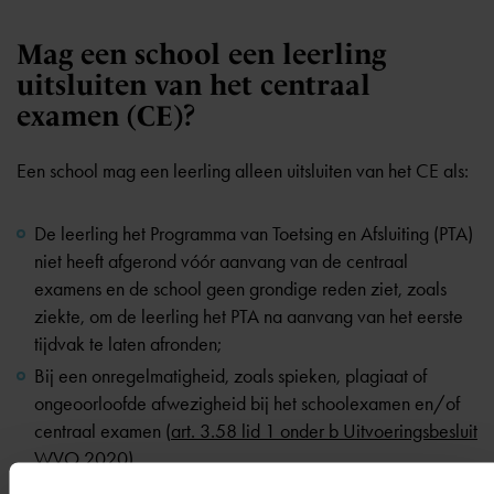
Mag een school een leerling
uitsluiten van het centraal
examen (CE)?
Een school mag een leerling alleen uitsluiten van het CE als:
De leerling het Programma van Toetsing en Afsluiting (PTA)
niet heeft afgerond vóór aanvang van de centraal
examens en de school geen grondige reden ziet, zoals
ziekte, om de leerling het PTA na aanvang van het eerste
tijdvak te laten afronden;
Bij een onregelmatigheid, zoals spieken, plagiaat of
ongeoorloofde afwezigheid bij het schoolexamen en/of
centraal examen (
art. 3.58 lid 1 onder b Uitvoeringsbesluit
WVO 2020)
.