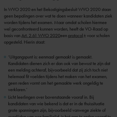
In WVO 2020 en het Bekostigingsbesluit WVO 2020 staan
geen bepalingen over wat te doen wanneer kandidaten ziek
worden tijdens het examen. Maar omdat scholen hiermee
wel geconfronteerd kunnen worden, heeft de VO-Raad op
basis van
Art. 2.61 WVO 2020
een
protocol
voor scholen
opgesteld. Hierin staat:
‘Uitgangspunt is: eenmaal gemaakt is gemaakt.
Kandidaten dienen zich er dan ook van bewust te zijn dat
een melding achteraf, bijvoorbeeld dat zij zich toch niet
helemaal fit voelden tijdens het maken van het examen,
geen reden vormt om het gemaakte werk ongeldig te
verklaren.’
Licht leerlingen over bovenstaande vooraf in. Bij
kandidaten van wie bekend is dat er in de thuissituatie
grote spanningen zijn, bijvoorbeeld vanwege ziekte of
overlijden van een familielid, is het aan te raden vooraf te