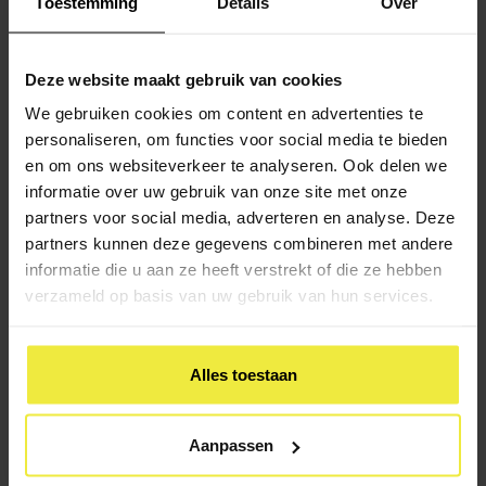
Toestemming
Details
Over
Terwijl anderen juist heel hard gaan werken en
perfectionisme ontwikkelen.
Deze website maakt gebruik van cookies
We gebruiken cookies om content en advertenties te
personaliseren, om functies voor social media te bieden
Hulp op school
Ontwikkeling van de leerling
en om ons websiteverkeer te analyseren. Ook delen we
informatie over uw gebruik van onze site met onze
partners voor social media, adverteren en analyse. Deze
partners kunnen deze gegevens combineren met andere
informatie die u aan ze heeft verstrekt of die ze hebben
Toename dossiers thuiszitters:
verzameld op basis van uw gebruik van hun services.
wat is er aan de hand?
In schooljaar 2023-2024 kreeg OCO 38 dossiers
Alles toestaan
over thuiszitters binnen, een stijging van ruim dertig
procent ten opzichte van 2022-2023.
Aanpassen