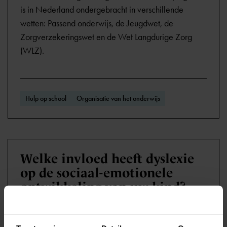
is in Nederland ondergebracht in verschillende
wetten: Passend onderwijs, de Jeugdwet, de
Zorgverzekeringswet en de Wet Langdurige Zorg
(WLZ).
Hulp op school
Organisatie van het onderwijs
Welke invloed heeft dyslexie
op de sociaal-emotionele
ontwikkeling van uw kind?
Sommige kinderen ontkennen de problemen,
vermijden lees- en schrijftaken en worden boos.