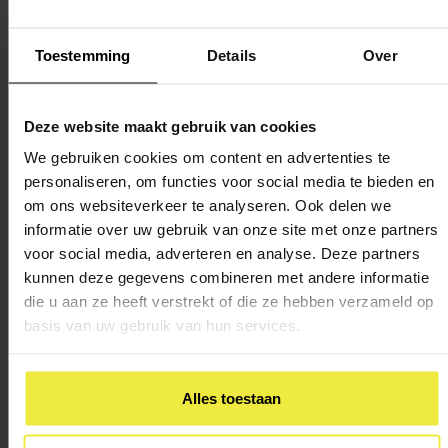
Kerndoelen
Toestemming
Details
Over
De overheid heeft voor ieder verplicht vak – Nederlands,
Engels, rekenen/wiskunde, oriëntatie op jezelf en de
Deze website maakt gebruik van cookies
wereld, kunstzinnige oriëntatie en bewegingsonderwijs –
We gebruiken cookies om content en advertenties te
kerndoelen vastgesteld. De kerndoelen beschrijven globaal
personaliseren, om functies voor social media te bieden en
wat een school tot en met groep 8 in elk geval moet
om ons websiteverkeer te analyseren. Ook delen we
aanbieden aan de leerling. Dit is vastgelegd in het
Besluit
informatie over uw gebruik van onze site met onze partners
vernieuwde kerndoelen WPO
.
voor social media, adverteren en analyse. Deze partners
kunnen deze gegevens combineren met andere informatie
die u aan ze heeft verstrekt of die ze hebben verzameld op
SLO (Stichting Leerplanontwikkeling) heeft de kerndoelen
basis van uw gebruik van hun services.
voor de groepen 1 tot en met 8 van de basisschool
uitgewerkt in leerlijnen. Een leerlijn geeft aan wat er per
leerjaar wordt behandeld. Ook geeft het aan wat behandeld
Alles toestaan
moet zijn voordat een volgende stap kan worden gezet.