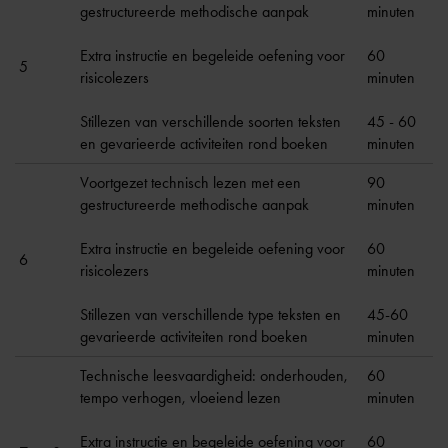
gestructureerde methodische aanpak
minuten
Extra instructie en begeleide oefening voor
60
5
risicolezers
minuten
Stillezen van verschillende soorten teksten
45 - 60
en gevarieerde activiteiten rond boeken
minuten
Voortgezet technisch lezen met een
90
gestructureerde methodische aanpak
minuten
Extra instructie en begeleide oefening voor
60
6
risicolezers
minuten
Stillezen van verschillende type teksten en
45-60
gevarieerde activiteiten rond boeken
minuten
Technische leesvaardigheid: onderhouden,
60
tempo verhogen, vloeiend lezen
minuten
Extra instructie en begeleide oefening voor
60