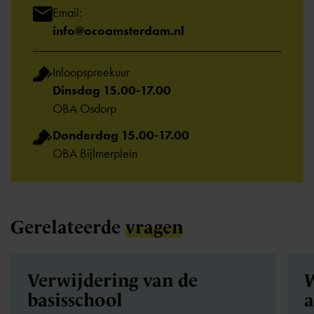
Email:
info@ocoamsterdam.nl
Inloopspreekuur
Dinsdag 15.00-17.00
OBA Osdorp
Donderdag 15.00-17.00
OBA Bijlmerplein
Gerelateerde
vragen
Verwijdering van de
W
basisschool
a