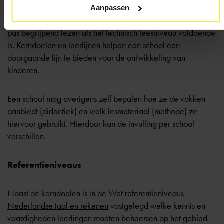
Een kind kan bijvoorbeeld pas woordjes lezen als het
Aanpassen
woorden in afzonderlijke klanken kan opdelen. En het kan
pas begrijpend lezen als het technisch leesniveau voldoende
is. Kerndoelen en leerlijnen helpen een school een
doorgaande lijn te bieden voor de ontwikkeling van
kinderen.
Een school mag overigens zelf bepalen hoe ze de vakken
aanbiedt (didactiek) en welk lesmateriaal (methode) ze
hiervoor gebruikt. Hierdoor kan de invulling per school
verschillen.
Referentieniveaus
Naast de kerndoelen is in de
Wet referentieniveaus
Nederlandse taal en rekenen
vastgelegd welke kennis en
vaardigheden leerlingen moeten beheersen op het gebied