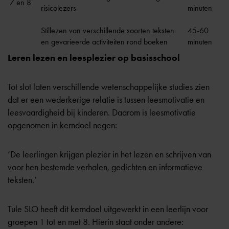
7 en 8
risicolezers
minuten
Stillezen van verschillende soorten teksten
45-60
en gevarieerde activiteiten rond boeken
minuten
Leren lezen en leesplezier op basisschool
Tot slot laten verschillende wetenschappelijke studies zien
dat er een wederkerige relatie is tussen leesmotivatie en
leesvaardigheid bij kinderen. Daarom is leesmotivatie
opgenomen in kerndoel negen:
‘De leerlingen krijgen plezier in het lezen en schrijven van
voor hen bestemde verhalen, gedichten en informatieve
teksten.’
Tule SLO heeft dit kerndoel uitgewerkt in een leerlijn voor
groepen 1 tot en met 8. Hierin staat onder andere: