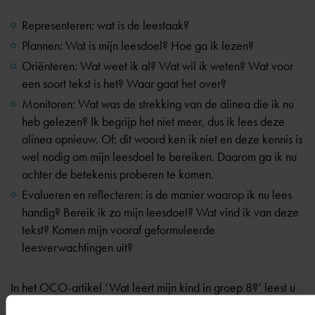
Representeren: wat is de leestaak?
Plannen: Wat is mijn leesdoel? Hoe ga ik lezen?
Oriënteren: Wat weet ik al? Wat wil ik weten? Wat voor
een soort tekst is het? Waar gaat het over?
Monitoren: Wat was de strekking van de alinea die ik nu
heb gelezen? Ik begrijp het niet meer, dus ik lees deze
alinea opnieuw. Of: dit woord ken ik niet en deze kennis is
wel nodig om mijn leesdoel te bereiken. Daarom ga ik nu
achter de betekenis proberen te komen.
Evalueren en reflecteren: is de manier waarop ik nu lees
handig? Bereik ik zo mijn leesdoel? Wat vind ik van deze
tekst? Komen mijn vooraf geformuleerde
leesverwachtingen uit?
In het OCO-artikel
‘Wat leert mijn kind in groep 8?’
leest u
wat uw kind nog meer leert in dit laatste basisschooljaar.