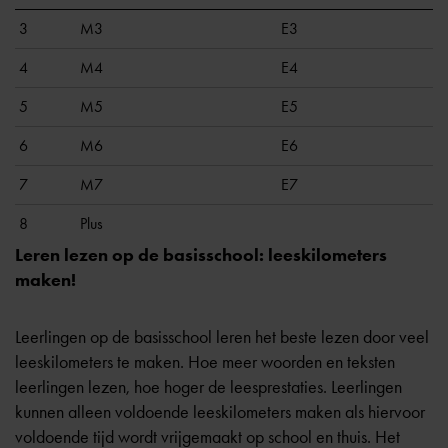
3
M3
E3
4
M4
E4
5
M5
E5
6
M6
E6
7
M7
E7
8
Plus
Leren lezen op de basisschool: leeskilometers
maken!
Leerlingen op de basisschool leren het beste lezen door veel
leeskilometers te maken. Hoe meer woorden en teksten
leerlingen lezen, hoe hoger de leesprestaties. Leerlingen
kunnen alleen voldoende leeskilometers maken als hiervoor
voldoende tijd wordt vrijgemaakt op school en thuis. Het