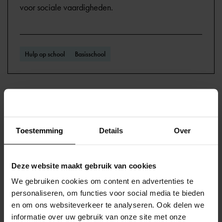
voor sociale vaardigheden.
Hulp op school
Basisschool
Kennismaken met het
Oudersteunpunt passend
Toestemming
Details
Over
onderwijs?
Ouders kunnen bij het oudersteunpunt terecht met al
Deze website maakt gebruik van cookies
hun vragen over passend onderwijs. Ze krijgen bij het
We gebruiken cookies om content en advertenties te
oudersteunpunt, uitgevoerd door OCO, onafhankelijk
personaliseren, om functies voor social media te bieden
en om ons websiteverkeer te analyseren. Ook delen we
advies.
informatie over uw gebruik van onze site met onze